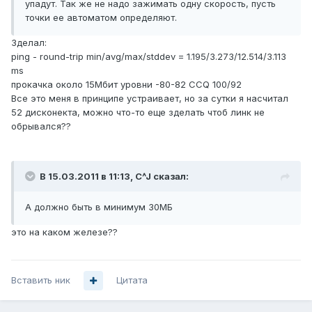
упадут. Так же не надо зажимать одну скорость, пусть
точки ее автоматом определяют.
Зделал:
ping - round-trip min/avg/max/stddev = 1.195/3.273/12.514/3.113
ms
прокачка около 15Мбит уровни -80-82 CCQ 100/92
Все это меня в принципе устраивает, но за сутки я насчитал
52 дисконекта, можно что-то еще зделать чтоб линк не
обрывался??
В 15.03.2011 в 11:13, C^J сказал:
А должно быть в минимум 30МБ
это на каком железе??
Вставить ник
Цитата