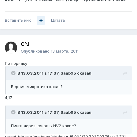
Вставить ник
Цитата
C^J
Опубликовано
13 марта, 2011
По порядку
В 13.03.2011 в 17:37, Saab95 сказал:
Версия микротика какая?
4,17
В 13.03.2011 в 17:37, Saab95 сказал:
Пинги через канал в NV2 какие?
round-trip min/avg/max/stddev = 15.903/79.723/197.754/42.731