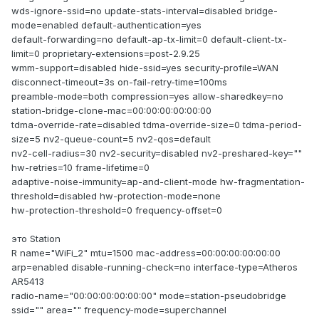
wds-ignore-ssid=no update-stats-interval=disabled bridge-
mode=enabled default-authentication=yes
default-forwarding=no default-ap-tx-limit=0 default-client-tx-
limit=0 proprietary-extensions=post-2.9.25
wmm-support=disabled hide-ssid=yes security-profile=WAN
disconnect-timeout=3s on-fail-retry-time=100ms
preamble-mode=both compression=yes allow-sharedkey=no
station-bridge-clone-mac=00:00:00:00:00:00
tdma-override-rate=disabled tdma-override-size=0 tdma-period-
size=5 nv2-queue-count=5 nv2-qos=default
nv2-cell-radius=30 nv2-security=disabled nv2-preshared-key=""
hw-retries=10 frame-lifetime=0
adaptive-noise-immunity=ap-and-client-mode hw-fragmentation-
threshold=disabled hw-protection-mode=none
hw-protection-threshold=0 frequency-offset=0
это Station
R name="WiFi_2" mtu=1500 mac-address=00:00:00:00:00:00
arp=enabled disable-running-check=no interface-type=Atheros
AR5413
radio-name="00:00:00:00:00:00" mode=station-pseudobridge
ssid="" area="" frequency-mode=superchannel