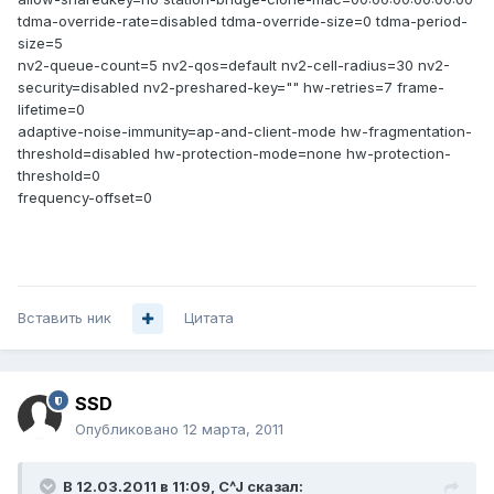
tdma-override-rate=disabled tdma-override-size=0 tdma-period-
size=5
nv2-queue-count=5 nv2-qos=default nv2-cell-radius=30 nv2-
security=disabled nv2-preshared-key="" hw-retries=7 frame-
lifetime=0
adaptive-noise-immunity=ap-and-client-mode hw-fragmentation-
threshold=disabled hw-protection-mode=none hw-protection-
threshold=0
frequency-offset=0
Вставить ник
Цитата
SSD
Опубликовано
12 марта, 2011
В 12.03.2011 в 11:09, C^J сказал: