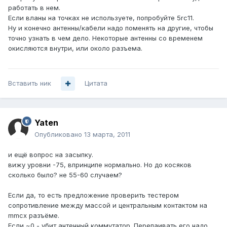
работать в нем.
Если вланы на точках не используете, попробуйте 5rc11.
Ну и конечно антенны/кабели надо поменять на другие, чтобы
точно узнать в чем дело. Некоторые антенны со временем
окисляются внутри, или около разъема.
Вставить ник
Цитата
Yaten
Опубликовано
13 марта, 2011
и ещё вопрос на засыпку.
вижу уровни -75, впринципе нормально. Но до косяков
сколько было? не 55-60 случаем?
Если да, то есть предложение проверить тестером
сопротивление между массой и центральным контактом на
mmcx разъёме.
Если ~0 - убит антенный коммутатор. Перепаивать его надо.