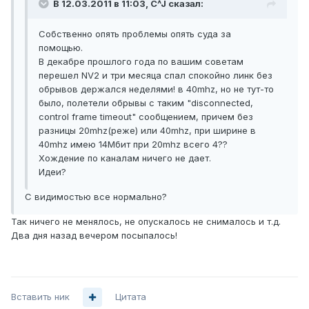
В 12.03.2011 в 11:03, C^J сказал:
Собственно опять проблемы опять суда за
помощью.
В декабре прошлого года по вашим советам
перешел NV2 и три месяца спал спокойно линк без
обрывов держался неделями! в 40mhz, но не тут-то
было, полетели обрывы с таким "disconnected,
control frame timeout" сообщением, причем без
разницы 20mhz(реже) или 40mhz, при ширине в
40mhz имею 14Мбит при 20mhz всего 4??
Хождение по каналам ничего не дает.
Идеи?
С видимостью все нормально?
Так ничего не менялось, не опускалось не снималось и т.д.
Два дня назад вечером посыпалось!
Вставить ник
Цитата