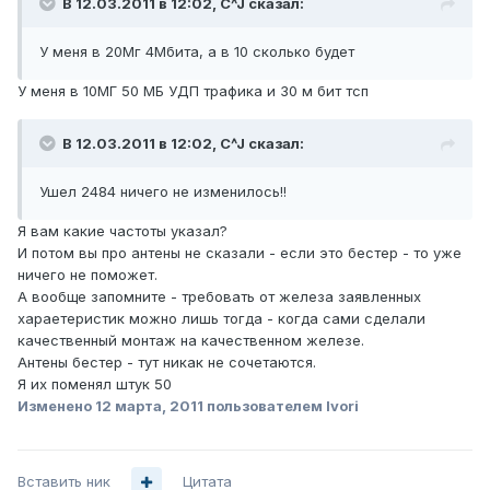
В 12.03.2011 в 12:02, C^J сказал:
У меня в 20Мг 4Мбита, а в 10 сколько будет
У меня в 10МГ 50 МБ УДП трафика и 30 м бит тсп
В 12.03.2011 в 12:02, C^J сказал:
Ушел 2484 ничего не изменилось!!
Я вам какие частоты указал?
И потом вы про антены не сказали - если это бестер - то уже
ничего не поможет.
А вообще запомните - требовать от железа заявленных
хараетеристик можно лишь тогда - когда сами сделали
качественный монтаж на качественном железе.
Антены бестер - тут никак не сочетаются.
Я их поменял штук 50
Изменено
12 марта, 2011
пользователем Ivori
Вставить ник
Цитата