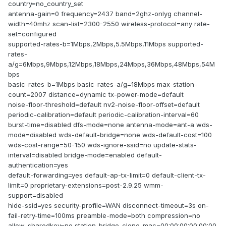
country=no_country_set
antenna-gain=0 frequency=2437 band=2ghz-onlyg channel-
width=40mhz scan-list=2300-2550 wireless-protocol=any rate-
set=configured
supported-rates-b=1Mbps,2Mbps,5.5Mbps,11Mbps supported-
rates-
a/g=6Mbps,9Mbps,12Mbps,18Mbps,24Mbps,36Mbps,48Mbps,54M
bps
basic-rates-b=1Mbps basic-rates-a/g=18Mbps max-station-
count=2007 distance=dynamic tx-power-mode=default
noise-floor-threshold=default nv2-noise-floor-offset=default
periodic-calibration=default periodic-calibration-interval=60
burst-time=disabled dfs-mode=none antenna-mode=ant-a wds-
mode=disabled wds-default-bridge=none wds-default-cost=100
wds-cost-range=50-150 wds-ignore-ssid=no update-stats-
interval=disabled bridge-mode=enabled default-
authentication=yes
default-forwarding=yes default-ap-tx-limit=0 default-client-tx-
limit=0 proprietary-extensions=post-2.9.25 wmm-
support=disabled
hide-ssid=yes security-profile=WAN disconnect-timeout=3s on-
fail-retry-time=100ms preamble-mode=both compression=no
allow-sharedkey=no station-bridge-clone-mac=00:00:00:00:00:00