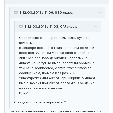
В 12.03.2011 в 11:06, SSD сказал:
В 12.03.2011 в 11:03, C^J сказал:
Собственно опять проблемы опять суда за
помощью.
В декабре прошлого года по вашим советам
перешел NV2 и три месяца спал спокойно
линк без обрывов держался неделями! в
40mhz, но не тут-то было, полетели обрывы с
таким "disconnected, control frame timeout"
сообщением, причем без разницы
20mhz(реже) или 40mhz, при ширине в 40mhz
имею 14Мбит при 20mhz всего 4?? Хождение
по каналам ничего не дает.
Идеи?
С видимостью все нормально?
Так ничего не менялось, не опускалось не снималось и