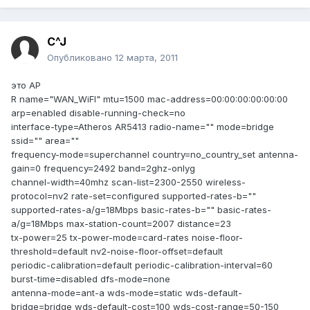
C^J
Опубликовано
12 марта, 2011
это АР
R name="WAN_WiFI" mtu=1500 mac-address=00:00:00:00:00:00
arp=enabled disable-running-check=no
interface-type=Atheros AR5413 radio-name="" mode=bridge
ssid="" area=""
frequency-mode=superchannel country=no_country_set antenna-
gain=0 frequency=2492 band=2ghz-onlyg
channel-width=40mhz scan-list=2300-2550 wireless-
protocol=nv2 rate-set=configured supported-rates-b=""
supported-rates-a/g=18Mbps basic-rates-b="" basic-rates-
a/g=18Mbps max-station-count=2007 distance=23
tx-power=25 tx-power-mode=card-rates noise-floor-
threshold=default nv2-noise-floor-offset=default
periodic-calibration=default periodic-calibration-interval=60
burst-time=disabled dfs-mode=none
antenna-mode=ant-a wds-mode=static wds-default-
bridge=bridge wds-default-cost=100 wds-cost-range=50-150