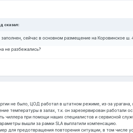
нд сказал:
заполнен, сейчас в основном размещение на Коровинское ш. 
на не разбежались?
ергии не было, ЦОД работал в штатном режиме, из-за урагана, 
ие температуры в залах, т.к. он зарезервирован работали ос
ь чиллера при помощи наших специалистов и сервисной служб
араметры вышли за рамки SLA выплатили компенсацию.
мер для предотвращения повторения ситуации, в том числе у