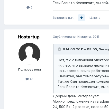
Если Вас это беспокоит, мы сей
6
Вставить ник
Цитата
Hostartup
Опубликовано
14 марта, 2011
В 14.03.2011 в 08:05, Зигм
Нет, т.к. отключения электро
чиллер, что вызвало незначи
Пользователи
ночь восстановили работосп
Клиентам, чьи температурны
45
Так же был проведен компле
Если Вас это беспокоит, мы 
Добрый день. Интересует.
Можно предложение на rаradomir
2U, 500 Вт, 2 розетки, полоса 5