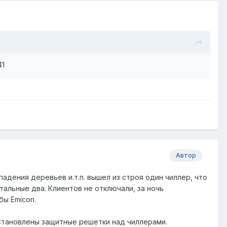
41
Автор
падения деревьев и.т.п. вышел из строя один чиллер, что
тальные два. Клиентов не отключали, за ночь
ы Emicon.
становлены защитные решетки над чиллерами.