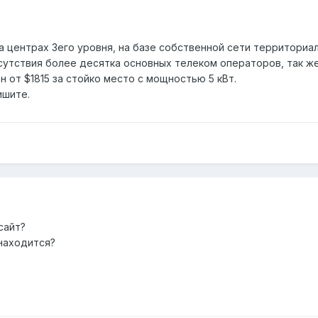
а центрах 3его уровня, на базе собственной сети территори
утствия более десятка основных телеком операторов, так же 
н от $1815 за стойко место с мощностью 5 кВт.
ишите.
сайт?
 находится?