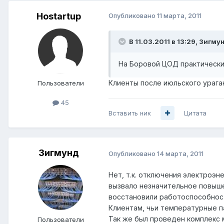
Hostartup
Опубликовано
11 марта, 2011
В 11.03.2011 в 13:29, Зигму
На Боровой ЦОД практически 
Клиенты после июльского урага
Пользователи
45
Вставить ник
Цитата
Зигмунд
Опубликовано
14 марта, 2011
Нет, т.к. отключения электроэн
вызвало незначительное повышен
восстановили работоспособност
Клиентам, чьи температурные п
Так же был проведен комплекс 
Пользователи