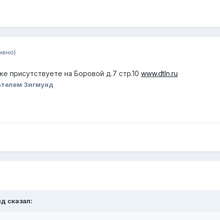
нено)
тоже присутствуете на Боровой д.7 стр.10
www.dtln.ru
ателем Зигмунд
нд сказал: