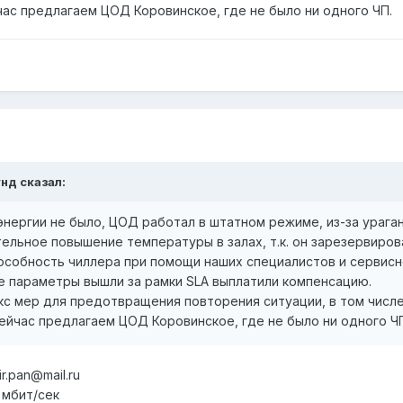
час предлагаем ЦОД Коровинское, где не было ни одного ЧП.
унд сказал:
энергии не было, ЦОД работал в штатном режиме, из-за ураган
тельное повышение температуры в залах, т.к. он зарезервиров
особность чиллера при помощи наших специалистов и сервисн
е параметры вышли за рамки SLA выплатили компенсацию.
кс мер для предотвращения повторения ситуации, в том числ
сейчас предлагаем ЦОД Коровинское, где не было ни одного Ч
.pan@mail.ru
0 мбит/сек