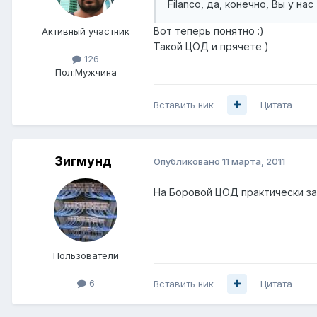
Filanco, да, конечно, Вы у н
Вот теперь понятно :)
Активный участник
Такой ЦОД и прячете )
126
Пол:
Мужчина
Вставить ник
Цитата
Зигмунд
Опубликовано
11 марта, 2011
На Боровой ЦОД практически за
Пользователи
6
Вставить ник
Цитата