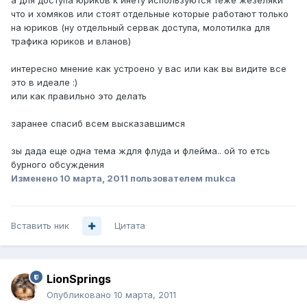
а для доступа юриков к инету используются теже жезеляки
что и хомяков или стоят отдельные которые работают только
на юриков (ну отдельный сервак доступа, молотилка для
трафика юриков и вланов)
интересно мнение как устроено у вас или как вы видите все
это в идеале :)
или как правильно это делать
заранее спасиб всем высказавшимся
зы дада еще одна тема ждля флуда и флейма.. ой то етсь
бурного обсуждения
Изменено
10 марта, 2011
пользователем mukca
Вставить ник
Цитата
LionSprings
Опубликовано
10 марта, 2011