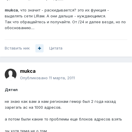
mukca
, что значит - раскидывается? это их функция -
выделять сети LIRам. А они дальше - нуждающимся.
Так что обращайтесь и получайте. От /24 и далее везде, но по
обоснованию....
Вставить ник
Цитата
mukca
Опубликовано
11 марта, 2011
Дятел
не знаю как вам а нам регионам гемор был 2 года назад
зарегать ас на 1000 адресов.
а потом были какие то проблемы еще блоков адресов взять
зы хотя тема не о том