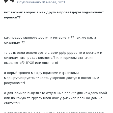
Опубликовано
10 марта, 2011
вот возник вопрос а как другие провайдеры подключают
юриков??
как предоставляете доступ к интернету ?? так же как и
физлицам ??
то есть если используете в сети pptp pppoe то и юрикам и
физикам так предоставляете/? или юрикам статик ип
выделяете/? (IPOE или еще чего)
а серый трафик между юриками и физиками
маршрутизируете??? (есть у юриков доступ к локальным
ресурсам??)
а для юриков выделяете отдельные влан?? для каждого свой
или на какую то группу влан (как у физиков влан на дом на
свитч???)