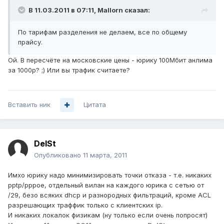
В 11.03.2011 в 07:11, Mallorn сказал:
По тарифам разделения не делаем, все по общему
прайсу.
Ой. В пересчёте на московские цены - юрику 100Мбит анлима
за 1000р? ;) Или вы трафик считаете?
Вставить ник
Цитата
DelSt
Опубликовано
11 марта, 2011
Имхо юрику надо минимизировать точки отказа - т.е. никаких
pptp/pppoe, отдельный вилан на каждого юрика с сетью от
/29, безо всяких dhcp и разнородных фильтраций, кроме ACL
разрешающих траффик только с клиентских ip.
И никаких локалок физикам (ну только если очень попросят)