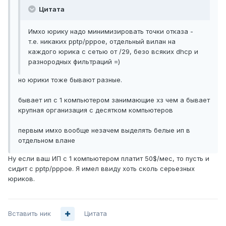
Цитата
Имхо юрику надо минимизировать точки отказа -
т.е. никаких pptp/pppoe, отдельный вилан на
каждого юрика с сетью от /29, безо всяких dhcp и
разнородных фильтраций =)
но юрики тоже бывают разные.
бывает ип с 1 компьютером занимающие хз чем а бывает
крупная организация с десятком компьютеров
первым имхо вообще незачем выделять белые ип в
отдельном влане
Ну если ваш ИП с 1 компьютером платит 50$/мес, то пусть и
сидит с pptp/pppoe. Я имел ввиду хоть сколь серьезных
юриков.
Вставить ник
Цитата