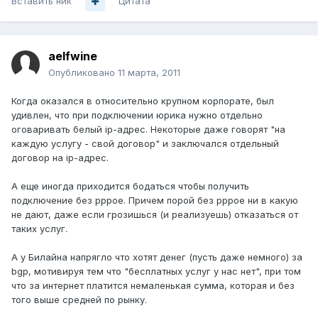
Вставить ник
Цитата
aelfwine
Опубликовано
11 марта, 2011
Когда оказался в относительно крупном корпорате, был
удивлен, что при подключении юрика нужно отдельно
оговаривать белый ip-адрес. Некоторые даже говорят "на
каждую услугу - свой договор" и заключался отдельный
договор на ip-адрес.
А еще иногда приходится бодаться чтобы получить
подключение без pppoe. Причем порой без pppoe ни в какую
не дают, даже если грозишься (и реализуешь) отказаться от
таких услуг.
А у Билайна напрягло что хотят денег (пусть даже немного) за
bgp, мотивируя тем что "бесплатных услуг у нас нет", при том
что за интернет платится немаленькая сумма, которая и без
того выше средней по рынку.