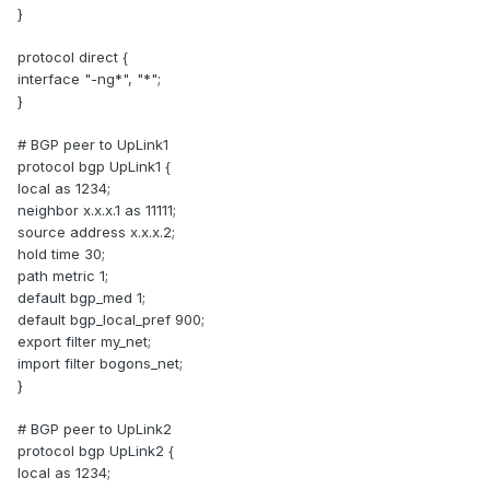
}
protocol direct {
interface "-ng*", "*";
}
# BGP peer to UpLink1
protocol bgp UpLink1 {
local as 1234;
neighbor x.x.x.1 as 11111;
source address x.x.x.2;
hold time 30;
path metric 1;
default bgp_med 1;
default bgp_local_pref 900;
export filter my_net;
import filter bogons_net;
}
# BGP peer to UpLink2
protocol bgp UpLink2 {
local as 1234;