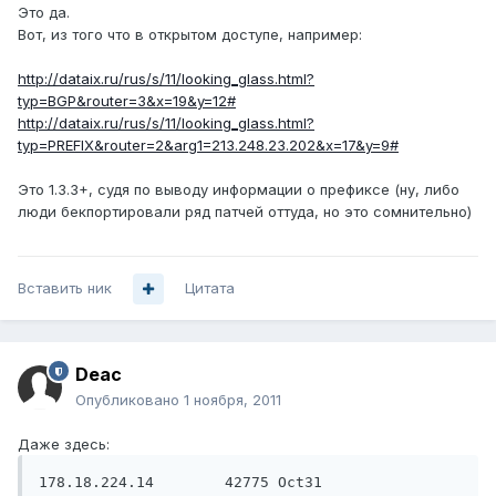
Это да.
Вот, из того что в открытом доступе, например:
http://dataix.ru/rus/s/11/looking_glass.html?
typ=BGP&router=3&x=19&y=12#
http://dataix.ru/rus/s/11/looking_glass.html?
typ=PREFIX&router=2&arg1=213.248.23.202&x=17&y=9#
Это 1.3.3+, судя по выводу информации о префиксе (ну, либо
люди бекпортировали ряд патчей оттуда, но это сомнительно)
Вставить ник
Цитата
Deac
Опубликовано
1 ноября, 2011
Даже здесь:
178.18.224.14        42775 Oct31               