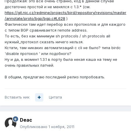
Продолжая: это все очень странно, код в данном случае
достаточно простой и не менялся с 1.3.* (см.
https://git.nic.cz/redmine/projects/bird/repository/revisions/master
/annotate/proto/bgp/bgp.c#L628
)
Фактически там идет перебор всех протоколов и для каждого
с типом BGP сравнивается remote address.
То есть, без как минимум sh protocols / sh protocols all
нужный_протокол сказать ничего нельзя.
Кстати, там никаких автоматизаций с cli не было? типа birdc
'disable протокол ' или подобного?
Ну и да, в момент 1.3.1 в порту была некая каша на тему не
очень правильных патчей.
В общем, предлагаю последний релиз попробовать.
Вставить ник
Цитата
Deac
Опубликовано
1 ноября, 2011