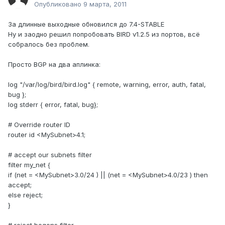
Опубликовано
9 марта, 2011
За длинные выходные обновился до 7.4-STABLE
Ну и заодно решил попробовать BIRD v1.2.5 из портов, всё
собралось без проблем.
Просто BGP на два аплинка:
log "/var/log/bird/bird.log" { remote, warning, error, auth, fatal,
bug };
log stderr { error, fatal, bug};
# Override router ID
router id <MySubnet>4.1;
# accept our subnets filter
filter my_net {
if (net = <MySubnet>3.0/24 ) || (net = <MySubnet>4.0/23 ) then
accept;
else reject;
}