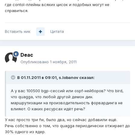
где contol-плейны всяких цисок и подобных могут не
справиться.
Вставить ник
Цитата
Deac
Опубликовано
1 ноября, 2011
В 01.11.2011 в 09:01, s.lobanov сказал:
А у вас 100500 bgp-сессий или ospf-нейборов? Что bird,
что quagga, что любой другой демон дин.
маршрутизации на производительность форвардинга не
влияют. О каких ресурсах идёт речь?
У нас просто три fw, было два, но сейчас добавили ещё.
Речь собственно о том, что quagga периодически отжирает до
30% одного из ядер.