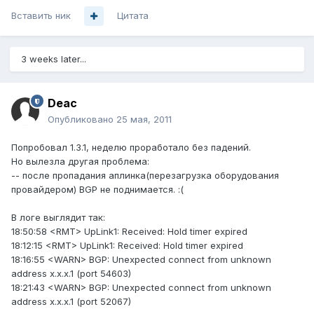
Вставить ник
Цитата
3 weeks later...
Deac
Опубликовано
25 мая, 2011
Попробовал 1.3.1, неделю проработало без падений.
Но вылезла другая проблема:
-- после пропадания аплинка(перезагрузка оборудования
провайдером) BGP не поднимается. :(
В логе выглядит так:
18:50:58 <RMT> UpLink1: Received: Hold timer expired
18:12:15 <RMT> UpLink1: Received: Hold timer expired
18:16:55 <WARN> BGP: Unexpected connect from unknown
address x.x.x.1 (port 54603)
18:21:43 <WARN> BGP: Unexpected connect from unknown
address x.x.x.1 (port 52067)