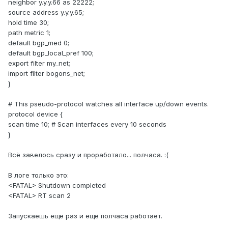
neighbor y.y.y.66 as 22222;
source address y.y.y.65;
hold time 30;
path metric 1;
default bgp_med 0;
default bgp_local_pref 100;
export filter my_net;
import filter bogons_net;
}
# This pseudo-protocol watches all interface up/down events.
protocol device {
scan time 10; # Scan interfaces every 10 seconds
}
Всё завелось сразу и проработало... полчаса. :(
В логе только это:
<FATAL> Shutdown completed
<FATAL> RT scan 2
Запускаешь ещё раз и ещё полчаса работает.