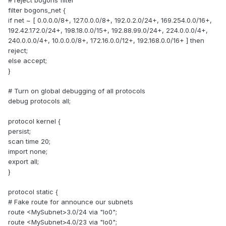
# reject bogons filter
filter bogons_net {
if net ~ [ 0.0.0.0/8+, 127.0.0.0/8+, 192.0.2.0/24+, 169.254.0.0/16+,
192.42.172.0/24+, 198.18.0.0/15+, 192.88.99.0/24+, 224.0.0.0/4+,
240.0.0.0/4+, 10.0.0.0/8+, 172.16.0.0/12+, 192.168.0.0/16+ ] then
reject;
else accept;
}
# Turn on global debugging of all protocols
debug protocols all;
protocol kernel {
persist;
scan time 20;
import none;
export all;
}
protocol static {
# Fake route for announce our subnets
route <MySubnet>3.0/24 via "lo0";
route <MySubnet>4.0/23 via "lo0";