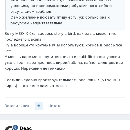
условиях, со всевозможными ребутами чего-либо и
отсутствием траблов.
Само желание поюзать птицу есть, уж больно она к
ресурсам непритязательна.
Вот у MSK-IX был success story с bird, как раз в момент их
последнего факапа :)
Ну а вообще-то крупные IX-ы используют, криков в рассылке
нет.
У меня в паре мест крутится птичка в multi-fib конфигурации
уже с год - пара десятков пиров/таблиц, пайпы, фильтры, все
хорошо. Нареканий нет никаких
Тестили недавно производительность bird как RR (5 FW, 300
пиров) - тоже все замечательно.
Вставить ник
Цитата
Deac