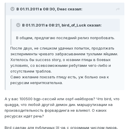
В 01.11.2011 в 08:30, Deac сказал:
В 01.11.2011 в 08:21, bird_of_Luck сказал:
В общем, предлагаю последний релиз попробовать.
После двух, не слишком удачных попыток, продолжать
эксперименты чревато забрасыванием тухлыми яйцами.
Хотелось бы success story, о юзании птицы в боевых
условиях, со всевозможными ребутами чего-либо и
отсутствием траблов.
Само желание поюзать птицу есть, уж больно она к
ресурсам непритязательна.
А у вас 100500 bgp-сессий или ospf-нейборов? Что bird, что
quagga, что любой другой демон дин. маршрутизации на
производительность форвардинга не влияют. О каких
ресурсах идёт речь?
Bird сделан для публичных IX-ов с огромным числом пиров,