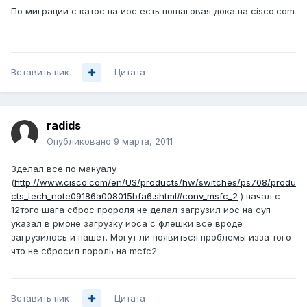
По миграции с катос на иос есть пошаговая дока на cisco.com
Вставить ник
Цитата
radids
Опубликовано
9 марта, 2011
Зделал все по мануалу
(
http://www.cisco.com/en/US/products/hw/switches/ps708/produ
cts_tech_note09186a008015bfa6.shtml#conv_msfc_2
) начал с
12того шага сброс пророля не делал загрузил иос на суп
указал в рмоне загрузку иоса с флешки все вроде
загрузилось и пашет. Могут ли появиться проблемы изза того
что не сбросил пороль на mcfc2.
Вставить ник
Цитата