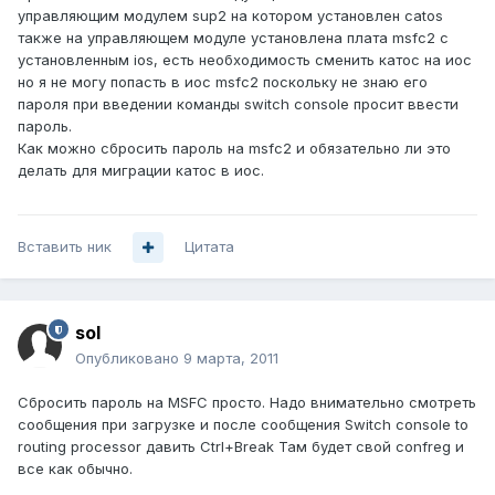
управляющим модулем sup2 на котором установлен catos
также на управляющем модуле установлена плата msfc2 с
установленным ios, есть необходимость сменить катос на иос
но я не могу попасть в иос msfc2 поскольку не знаю его
пароля при введении команды switch console просит ввести
пароль.
Как можно сбросить пароль на msfc2 и обязательно ли это
делать для миграции катос в иос.
Вставить ник
Цитата
sol
Опубликовано
9 марта, 2011
Сбросить пароль на MSFC просто. Надо внимательно смотреть
сообщения при загрузке и после сообщения Switch console to
routing processor давить Ctrl+Break Там будет свой confreg и
все как обычно.