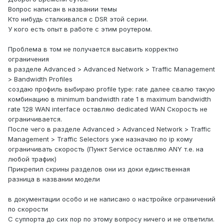
Вопрос написан в названии темы
Кто нибудь сталкивался с DSR этой серии.
У кого есть опыт в работе с этим роутером.
Проблема в том не получается высавить корректно
ограничения
в разделе Advanced > Advanced Network > Traffic Management
> Bandwidth Profiles
создаю профиль выбираю profile type: rate далее свалю такую
комбинацию в minimum bandwidth rate 1 в maximum bandwidth
rate 128 WAN interface оставляю dedicated WAN Скорость не
ограничивается.
После чего в разделе Advanced > Advanced Network > Traffic
Management > Traffic Selectors уже назначаю по ip кому
ограничивать скорость (Пункт Service оставляю ANY т.е. на
любой трафик)
Прикрепил скрины разделов они из доки единственная
разница в названии модели
в документации особо и не написано о настройке ограничений
по скорости
С суппорта до сих пор по этому вопросу ничего и не ответили.