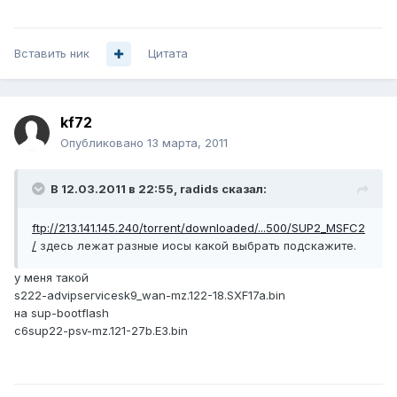
Вставить ник
Цитата
kf72
Опубликовано
13 марта, 2011
В 12.03.2011 в 22:55, radids сказал:
ftp://213.141.145.240/torrent/downloaded/...500/SUP2_MSFC2
/
здесь лежат разные иосы какой выбрать подскажите.
у меня такой
s222-advipservicesk9_wan-mz.122-18.SXF17a.bin
на sup-bootflash
c6sup22-psv-mz.121-27b.E3.bin