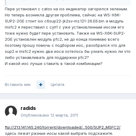
Пере установил с catos на ios индикатор загорелся зеленым.
Но теперь возникла другая проблема, сейчас на WS-X6K-
SUP2-2GE стоит ios c6sup22-jk2sv-mz.121-26.E6.bin а модуль
msfc2 я переставил с суп1 с уже установленным иосом его
тоже нужно будет пере установить. Также на WS-X6K-SUP2-
2GE установлен модуль pfc2, не до конца понимаю всего
поэтому прошу помочь с подбором иос, разобрался что для
sup2 и msfc2 нужно два иоса хотелось бы узнать нужно ли что
либо устанавливать для поддержки pfc2?
И какой иос лучше ставить в такой комбинации?
Вставить ник
Цитата
radids
Опубликовано
12 марта, 2011
ftp://213.141.145.240/torrent/downloaded/...500/SUP2_MSFC2/
здесь лежат разные иосы какой выбрать подскажите.