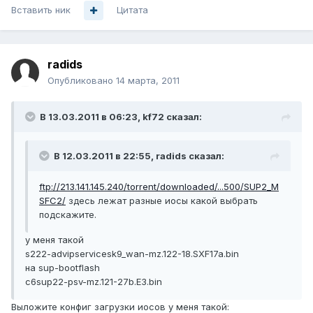
Вставить ник
Цитата
radids
Опубликовано
14 марта, 2011
В 13.03.2011 в 06:23, kf72 сказал:
В 12.03.2011 в 22:55, radids сказал:
ftp://213.141.145.240/torrent/downloaded/...500/SUP2_M
SFC2/
здесь лежат разные иосы какой выбрать
подскажите.
у меня такой
s222-advipservicesk9_wan-mz.122-18.SXF17a.bin
на sup-bootflash
c6sup22-psv-mz.121-27b.E3.bin
Выложите конфиг загрузки иосов у меня такой: