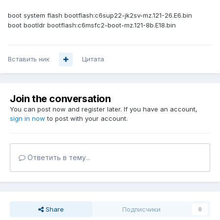
boot system flash bootflash:c6sup22-jk2sv-mz.121-26.E6.bin
boot bootldr bootflash:c6msfc2-boot-mz.121-8b.E18.bin
Вставить ник
Цитата
Join the conversation
You can post now and register later. If you have an account,
sign in now
to post with your account.
Ответить в тему...
Share
Подписчики
0