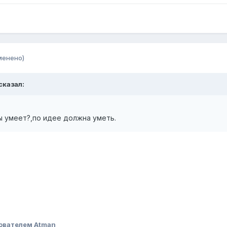
менено)
 сказал:
ы умеет?,по идее должна уметь.
ователем Atman