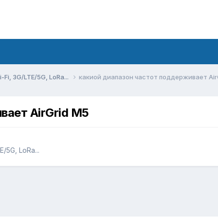
Fi, 3G/LTE/5G, LoRa...
какиой диапазон частот поддерживает Air
вает AirGrid M5
/5G, LoRa...