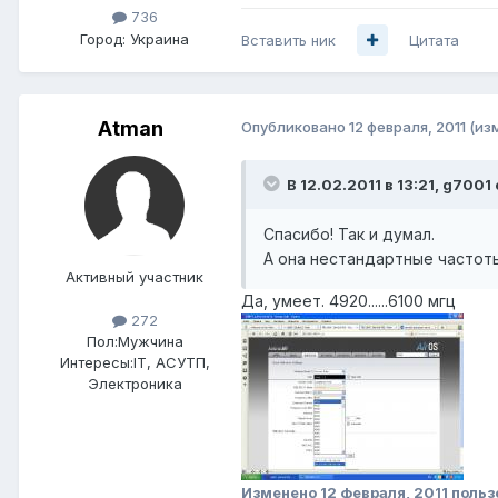
736
Город:
Украина
Вставить ник
Цитата
Atman
Опубликовано
12 февраля, 2011
(из
В 12.02.2011 в 13:21, g7001
Спасибо! Так и думал.
А она нестандартные частот
Активный участник
Да, умеет. 4920......6100 мгц
272
Пол:
Мужчина
Интересы:
IT, АСУТП,
Электроника
Изменено
12 февраля, 2011
польз