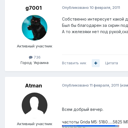
g7001
Опубликовано
10 февраля, 2011
Собственно интересует какой д
Был бы благодарен за скрин по
А то железяки нет под рукой,ска
Активный участник
736
Город:
Украина
Вставить ник
Цитата
Atman
Опубликовано
11 февраля, 2011
(из
Всем добрый вечер.
частоты Grida M5: 5180......5825 М
Активный участник