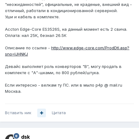
"неожиданностей", официальные, не краденые, внешний вид -
отличный, работали в кондиционированной серверной.
Уши и кабель в комплекте.
Accton Edge-Core ES3526S, на данный момент есть 2 свича.
Оплата: нал 25К, безнал 26.5К
Описание по ссылке -
http://www.edge-core.com/ProdDtl.asp?
sno=IJHNKJ
Девайс выполняет роль конверторов "B", могу продать в
комплекте с "А"-шками, по 800 рублей/штука.
Если интересно - велкам ту ПС. или в мыло p4p @ mail.ru
Москва.
Вставить ник
Цитата
dsk