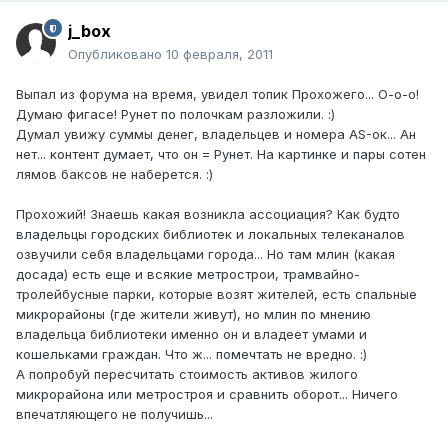
j_box
Опубликовано
10 февраля, 2011
Выпал из форума на время, увидел топик Прохожего... О-о-о!
Думаю фигасе! Рунет по полочкам разложили. :)
Думал увижу суммы денег, владельцев и номера AS-ок... Ан
нет... контент думает, что он = Рунет. На картинке и пары сотен
лямов баксов не наберется. :)
Прохожий! Знаешь какая возникла ассоциация? Как будто
владельцы городских библиотек и локальных телеканалов
озвучили себя владельцами города... Но там млин (какая
досада) есть еще и всякие метрострои, трамвайно-
тролейбусные парки, которые возят жителей, есть спальные
микрорайоны (где жители живут), но млин по мнению
владельца библиотеки именно он и владеет умами и
кошельками граждан. Что ж... помечтать не вредно. :)
А попробуй пересчитать стоимость активов жилого
микрорайона или метростроя и сравнить оборот... Ничего
впечатляющего не получишь...