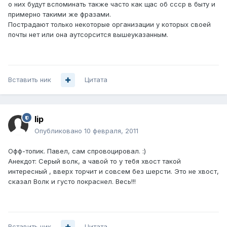
о них будут вспоминать также часто как щас об ссср в быту и
примерно такими же фразами.
Пострадают только некоторые организации у которых своей
почты нет или она аутсорсится вышеуказанным.
Вставить ник
Цитата
lip
Опубликовано
10 февраля, 2011
Офф-топик. Павел, сам спровоцировал. :)
Анекдот: Серый волк, а чавой то у тебя хвост такой
интересный , вверх торчит и совсем без шерсти. Это не хвост,
сказал Волк и густо покраснел. Весь!!!
Вставить ник
Цитата