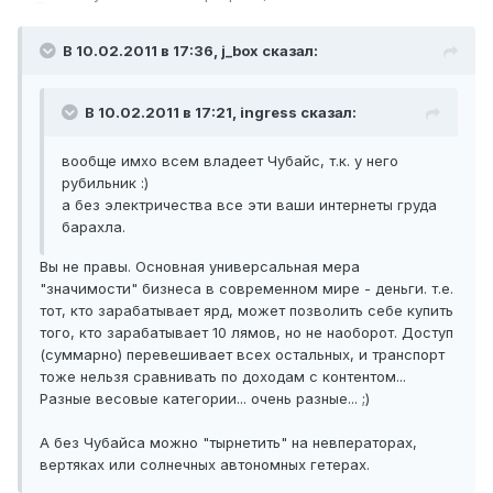
В 10.02.2011 в 17:36, j_box сказал:
В 10.02.2011 в 17:21, ingress сказал:
вообще имхо всем владеет Чубайс, т.к. у него
рубильник :)
а без электричества все эти ваши интернеты груда
барахла.
Вы не правы. Основная универсальная мера
"значимости" бизнеса в современном мире - деньги. т.е.
тот, кто зарабатывает ярд, может позволить себе купить
того, кто зарабатывает 10 лямов, но не наоборот. Доступ
(суммарно) перевешивает всех остальных, и транспорт
тоже нельзя сравнивать по доходам с контентом...
Разные весовые категории... очень разные... ;)
А без Чубайса можно "тырнетить" на невператорах,
вертяках или солнечных автономных гетерах.