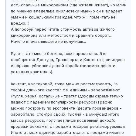
есть спальные микрорайоны (где жители живут), но млин
по мнению владельца библиотеки именно он и владеет
умами и кошельками граждан. Что ж... помечтать не
вредно. :)
А попробуй пересчитать стоимость активов жилого
микрорайона или метростроя и сравнить оборот...
Ничего впечатляющего не получишь...
Рунет - это много больше, чем нарисовано. Это
сообщество Доступа, Транспорта и Контента (приведено
в порядке убывания долей зарабатываемых денег и
уставных капиталов).
Контент, как таковой, тоже можно рассматривать, "в
теории длинного хвоста". т.е. единицы - зарабатывают
(гугля, херня) остальные - тратят (доходы стремительно
падают с падением популярности ресурса) График
можно построить по экспоненте (десять провайдеров -
заработало, сто-при своих, тысяча - в минусах) итого
масса ресурсов, получает лишь косвенный доход(с
продажи рекламы, с продажи товаров рекламируемых в
Инете и лишь единицы зарабатывают с продажи именно