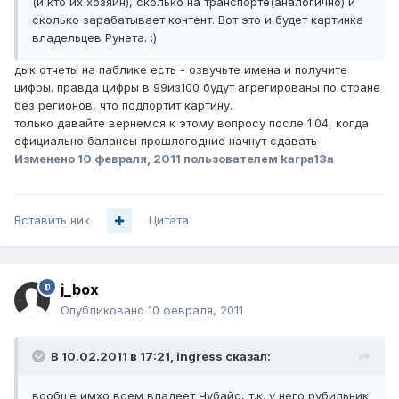
(и кто их хозяин), сколько на транспорте(аналогично) и
сколько зарабатывает контент. Вот это и будет картинка
владельцев Рунета. :)
дык отчеты на паблике есть - озвучьте имена и получите
цифры. правда цифры в 99из100 будут агрегированы по стране
без регионов, что подпортит картину.
только давайте вернемся к этому вопросу после 1.04, когда
официально балансы прошлогодние начнут сдавать
Изменено
10 февраля, 2011
пользователем karpa13a
Вставить ник
Цитата
j_box
Опубликовано
10 февраля, 2011
В 10.02.2011 в 17:21, ingress сказал:
вообще имхо всем владеет Чубайс, т.к. у него рубильник