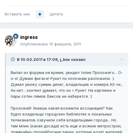
Вставить ник
Цитата
ingress
Опубликовано
10 февраля, 2011
В 10.02.2011 в 17:06, j_box сказал:
Выпал из форума на время, увидел топик Прохожего... О-
о-о! Думаю фигасе! Рунет по полочкам разложили. :)
Думал увижу суммы денег, владельцев и номера AS-ок...
Ан нет... контент думает, что он = Рунет. На картинке и
пары сотен лямов баксов не наберется. :)
Прохожий! Знаешь какая возникла ассоциация? Как
будто владельцы городских библиотек и локальных
телеканалов озвучили себя владельцами города... Но
там млин (какая досада) есть еще и всякие метрострои,
трамвайно-тролейбусные парки, которые возят жителей,