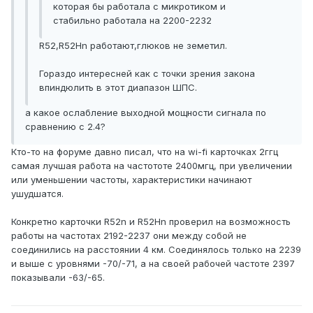
которая бы работала с микротиком и
стабильно работала на 2200-2232
R52,R52Hn работают,глюков не земетил.
Гораздо интересней как с точки зрения закона
впиндюлить в этот диапазон ШПС.
а какое ослабление выходной мощности сигнала по
сравнению с 2.4?
Кто-то на форуме давно писал, что на wi-fi карточках 2ггц
самая лучшая работа на частототе 2400мгц, при увеличении
или уменьшении частоты, характеристики начинают
ушудшатся.
Конкретно карточки R52n и R52Hn проверил на возможность
работы на частотах 2192-2237 они между собой не
соединились на расстоянии 4 км. Соединялось только на 2239
и выше с уровнями -70/-71, а на своей рабочей частоте 2397
показывали -63/-65.