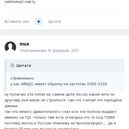
хайповер) карту.
Вставить ник
Цитата
mux
Опубликовано
10 февраля, 2011
Цитата
странненько..
у нас ММДС имеет обратку на частотах 2305-2320
ну полагаю эта mmds на самом деле docsis какой нить по
другому она никак не строиться -так что считай что передача
данных
так что ничего удивительного счаз все эти полосы выдают
именно на ПД -только там есть оговорка что то под TDMA
поэтому docsis в России помоему не пролонгируют..... да и
полоса 15 мег как то уже и несерьёзно