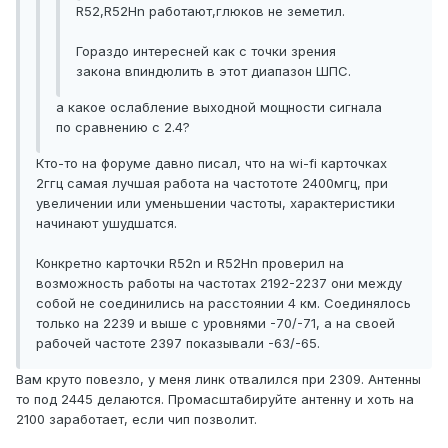
R52,R52Hn работают,глюков не земетил.
Гораздо интересней как с точки зрения
закона впиндюлить в этот диапазон ШПС.
а какое ослабление выходной мощности сигнала
по сравнению с 2.4?
Кто-то на форуме давно писал, что на wi-fi карточках
2ггц самая лучшая работа на частототе 2400мгц, при
увеличении или уменьшении частоты, характеристики
начинают ушудшатся.
Конкретно карточки R52n и R52Hn проверил на
возможность работы на частотах 2192-2237 они между
собой не соединились на расстоянии 4 км. Соединялось
только на 2239 и выше с уровнями -70/-71, а на своей
рабочей частоте 2397 показывали -63/-65.
Вам круто повезло, у меня линк отвалился при 2309. Антенны
то под 2445 делаются. Промасштабируйте антенну и хоть на
2100 заработает, если чип позволит.