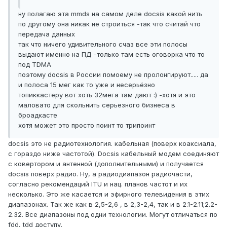
ну полагаю эта mmds на самом деле docsis какой нить
по другому она никак не строиться -так что считай что
передача данных
так что ничего удивительного счаз все эти полосы
выдают именно на ПД -только там есть оговорка что то
под TDMA
поэтому docsis в России помоему не пролонгируют..... да
и полоса 15 мег как то уже и несерьёзно
топиккастеру вот хоть 32мега там дают :) -хотя и это
маловато для скольнить серьезного бизнеса в
броадкасте
хотя может это просто поинт то трипоинт
docsis это не радиотехнология. кабельная (поверх коаксиала,
с гораздо ниже частотой). Docsis кабельный модем соединяют
с ковертором и антенной (дополнительными) и получается
docsis поверх радио. Ну, а радиодиапазон радиочасти,
согласно рекомендаций ITU и нац. планов частот и их
несколько. Это же касается и эфирного телевидения в этих
диапазонах. Так же как в 2,5-2,6 , в 2,3-2,4, так и в 2.1-2.11;2.2-
2.32. Все диапазоны под одни технологии. Могут отличаться по
fdd, tdd доступу.