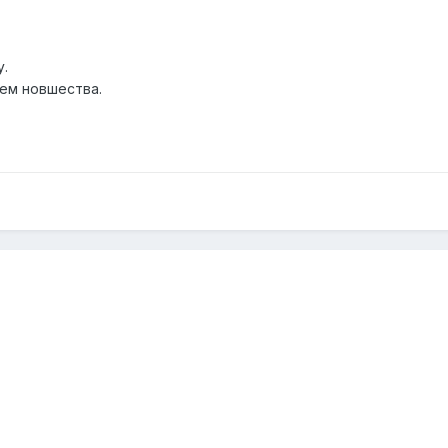
у.
ем новшества.