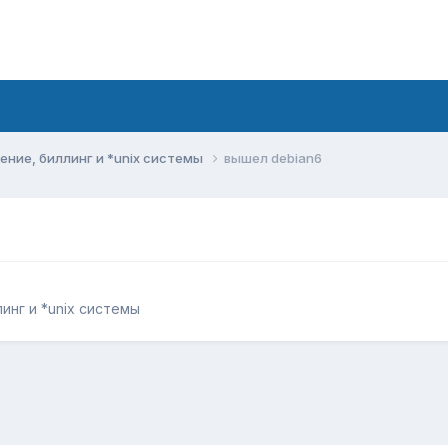
ние, биллинг и *unix системы
вышел debian6
инг и *unix системы