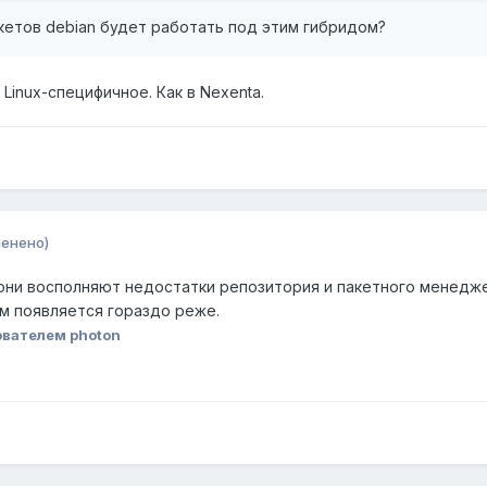
пакетов debian будет работать под этим гибридом?
Linux-специфичное. Как в Nexenta.
менено)
 они восполняют недостатки репозитория и пакетного менедже
м появляется гораздо реже.
вателем photon