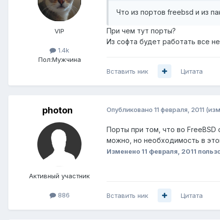
Что из портов freebsd и из 
При чем тут порты?
VIP
Из софта будет работать все не 
1.4k
Пол:
Мужчина
Вставить ник
Цитата
photon
Опубликовано
11 февраля, 2011
(из
Порты при том, что во FreeBSD
можно, но необходимость в это
Изменено
11 февраля, 2011
пользо
Активный участник
886
Вставить ник
Цитата