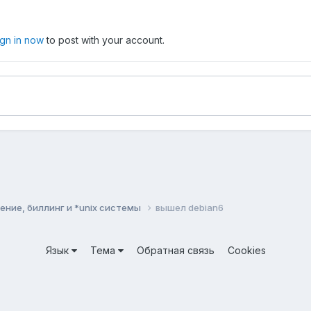
ign in now
to post with your account.
ние, биллинг и *unix системы
вышел debian6
Язык
Тема
Обратная связь
Cookies