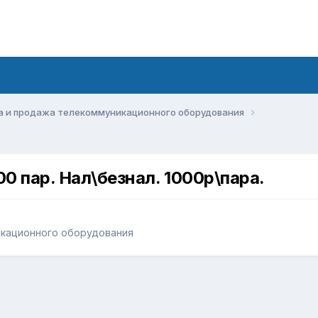
а и продажа телекоммуникационного оборудования
0 пар. Нал\безнал. 1000р\пара.
икационного оборудования