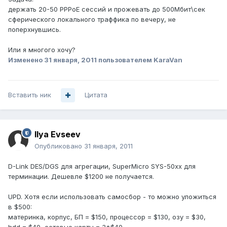
держать 20-50 PPPoE сессий и прожевать до 500Мбит\сек
сферического локального траффика по вечеру, не
поперхнувшись.
Или я многого хочу?
Изменено
31 января, 2011
пользователем KaraVan
Вставить ник
Цитата
Ilya Evseev
Опубликовано
31 января, 2011
D-Link DES/DGS для агрегации, SuperMicro SYS-50xx для
терминации. Дешевле $1200 не получается.
UPD. Хотя если использовать самосбор - то можно уложиться
в $500:
материнка, корпус, БП = $150, процессор = $130, озу = $30,