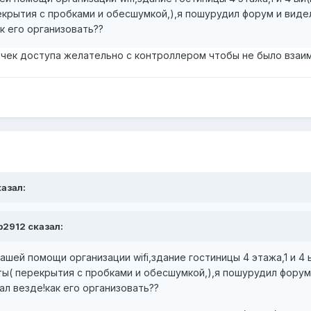
крытия с пробками и обесшумкой,),я пошурудил форум и виде
к его организовать??
чек доступа желательно с контроллером чтобы не было взаи
казал:
eb2912 сказал:
шей помощи организации wifi,здание гостиницы 4 этажа,1 и 4 
ты( перекрытия с пробками и обесшумкой,),я пошурудил форум
ал везде!как его организовать??