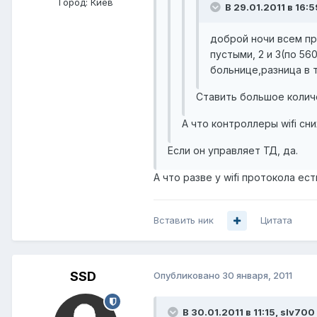
Город:
Киев
В 29.01.2011 в 16:
доброй ночи всем пр
пустыми, 2 и 3(по 5
больнице,разница в т
Ставить большое колич
А что контроллеры wifi с
Если он управляет ТД, да.
А что разве у wifi протокола ес
Вставить ник
Цитата
SSD
Опубликовано
30 января, 2011
В 30.01.2011 в 11:15, slv700