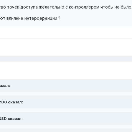
во точек доступа желательно с контроллером чтобы не было
ают влияние интерференции ?
казал:
v700 сказал:
 SSD сказал: