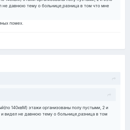
л не давнюю тему о больнице,разница в том что мне
мных помех.
ый(по 140квМ) этажи организованы полу пустыми, 2 и
 и видел не давнюю тему о больнице,разница в том