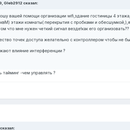
59, Gleb2912 сказал:
ошу вашей помощи организации wifi,здание гостиницы 4 этажа,
60квМ) этажи комнаты( перекрытия с пробками и обесшумкой,)
ом что мне нужен четкий сигнал везде!как его организовать??
ество точек доступа желательно с контроллером чтобы не бы
нижают влияние интерференции ?
ть тайминг -чем управлять ?
 сказал: