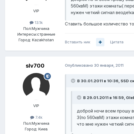
560квМ) этажи комнаты( пере
VIP
нужен четкий сигнал везде!ка
13.1k
Ставить большое количество то
Пол:
Мужчина
Интересы:
странные
Город:
Kazakhstan
Вставить ник
Цитата
slv700
Опубликовано
30 января, 2011
В 30.01.2011 в 10:36, SSD с
В 29.01.2011 в 16:59, Gl
VIP
доброй ночи всем прошу ва
3(по 560квМ) этажи комна
7.4k
Пол:
Мужчина
что мне нужен четкий сигн
Город:
Киев