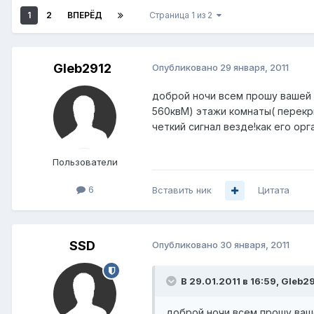
1
2
ВПЕРЁД
Страница 1 из 2
Gleb2912
Опубликовано
29 января, 2011
доброй ночи всем прошу вашей п
560квМ) этажи комнаты( перекр
четкий сигнал везде!как его орг
Пользователи
6
Вставить ник
Цитата
SSD
Опубликовано
30 января, 2011
В 29.01.2011 в 16:59, Gleb2
доброй ночи всем прошу вашей