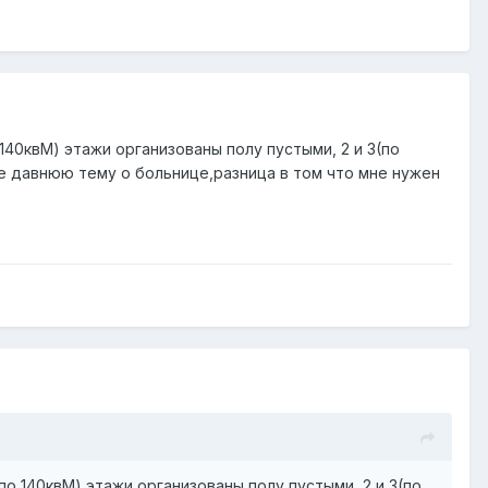
140квМ) этажи организованы полу пустыми, 2 и 3(по
е давнюю тему о больнице,разница в том что мне нужен
по 140квМ) этажи организованы полу пустыми, 2 и 3(по