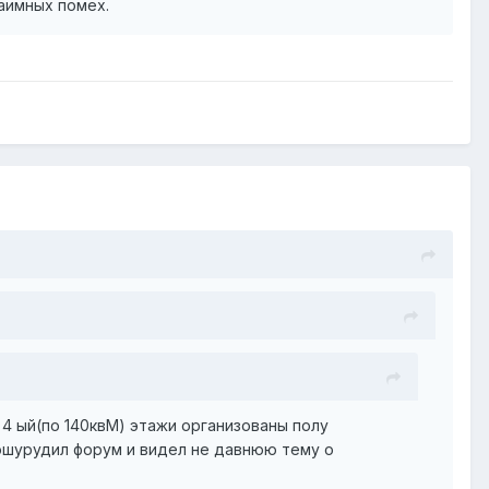
аимных помех.
 4 ый(по 140квМ) этажи организованы полу
пошурудил форум и видел не давнюю тему о