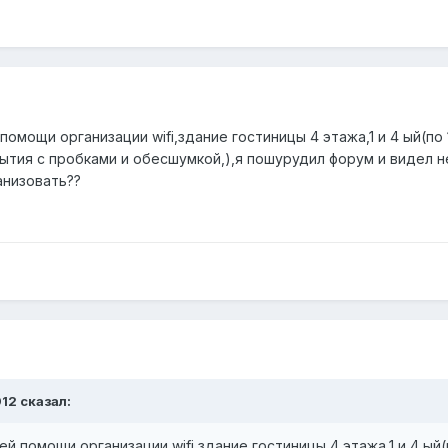
омощи организации wifi,здание гостиницы 4 этажа,1 и 4 ый(по 
ытия с пробками и обесшумкой,),я пошурудил форум и видел н
анизовать??
912 сказал:
 помощи организации wifi,здание гостиницы 4 этажа,1 и 4 ый(