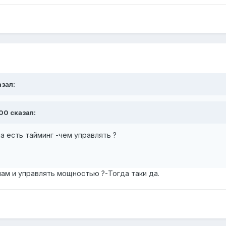
азал:
700 сказал:
ла есть тайминг -чем управлять ?
лам и управлять мощностью ?-Тогда таки да.