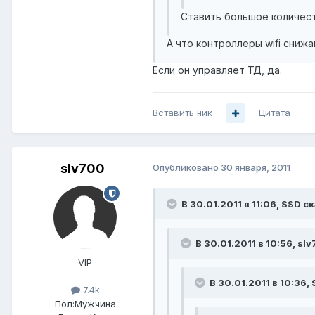
Ставить большое количест
А что контроллеры wifi сниж
Если он управляет ТД, да.
Вставить ник
Цитата
slv700
Опубликовано
30 января, 2011
В 30.01.2011 в 11:06, SSD с
В 30.01.2011 в 10:56, sl
VIP
В 30.01.2011 в 10:36,
7.4k
Пол:
Мужчина