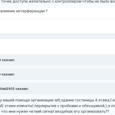
 точек доступа желательно с контроллером чтобы не было вз
т влияние интерференции ?
0 сказал:
D сказал:
 Gleb2912 сказал:
 вашей помощи организации wifi,здание гостиницы 4 этажа,1 и
вМ) этажи комнаты( перекрытия с пробками и обесшумкой,),я 
 что мне нужен четкий сигнал везде!как его организовать??