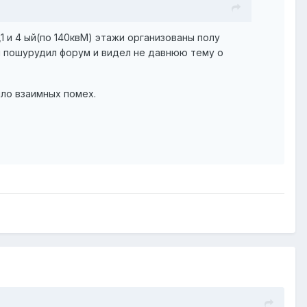
1 и 4 ый(по 140квМ) этажи организованы полу
,я пошурудил форум и видел не давнюю тему о
ло взаимных помех.