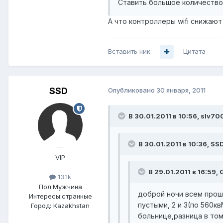
Ставить большое количество
А что контроллеры wifi снижаю
Вставить ник
Цитата
SSD
Опубликовано
30 января, 2011
В 30.01.2011 в 10:56, slv70
В 30.01.2011 в 10:36, SS
VIP
В 29.01.2011 в 16:59,
13.1k
Пол:
Мужчина
доброй ночи всем прошу
Интересы:
странные
пустыми, 2 и 3(по 560к
Город:
Kazakhstan
больнице,разница в том