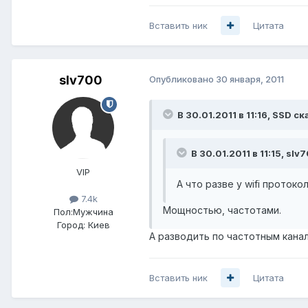
Вставить ник
Цитата
slv700
Опубликовано
30 января, 2011
В 30.01.2011 в 11:16, SSD ск
В 30.01.2011 в 11:15, slv
VIP
А что разве у wifi протоко
7.4k
Мощностью, частотами.
Пол:
Мужчина
Город:
Киев
А разводить по частотным кана
Вставить ник
Цитата