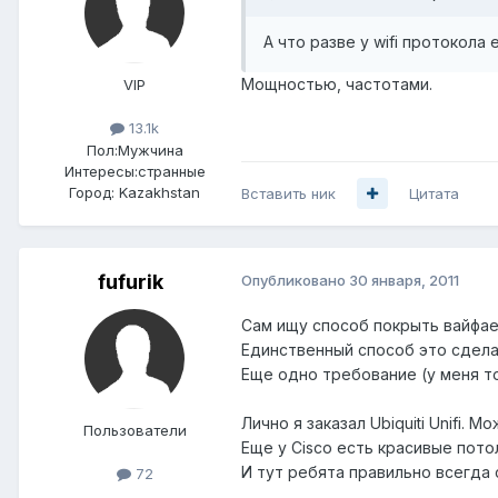
А что разве у wifi протокола 
Мощностью, частотами.
VIP
13.1k
Пол:
Мужчина
Интересы:
странные
Город:
Kazakhstan
Вставить ник
Цитата
fufurik
Опубликовано
30 января, 2011
Сам ищу способ покрыть вайфае
Единственный способ это сдела
Еще одно требование (у меня т
Лично я заказал Ubiquiti Unifi. М
Пользователи
Еще у Cisco есть красивые пото
И тут ребята правильно всегда
72