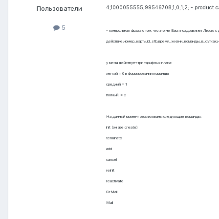
4,1000055555,99546708,1,0;1;2; - product c
Пользователи
5
- контрольная фраза о том, что это не Вася поздравляет Люсю с
действие,номер_карты,id_stb,время_жизни_команды_в_сутках,
у меня действует три тарифных плана:
легкий = 0 в формировании команды
средний = 1
полный. = 2
На данный момент реализованы следующие команды:
init (он же create)
terminate
add
cancel
reinit
reactivate
GrMail
Mail