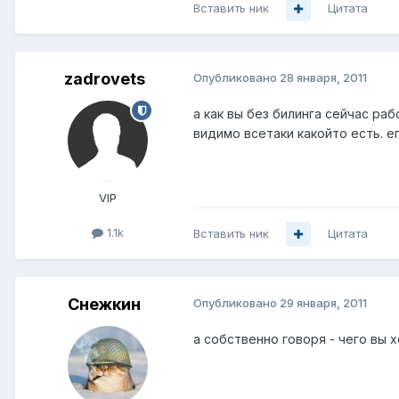
Вставить ник
Цитата
zadrovets
Опубликовано
28 января, 2011
а как вы без билинга сейчас ра
видимо всетаки какойто есть. ег
VIP
1.1k
Вставить ник
Цитата
Снежкин
Опубликовано
29 января, 2011
а собственно говоря - чего вы 