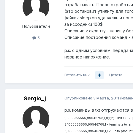
отрабатывать. После отработки 
(это остановит утилиту для тог
файлик sleep.on удаляешь и поне
за исходники 100$
Пользователи
Описание к скрипту - напишу бе
Описание построения команд - э
5
p.s. с одним условием, переда
нервное напряжение.
Вставить ник
Цитата
Sergio_j
Опубликовано
3 марта, 2011
(изме
p.s. команды в txt отгружаются
1,1000055555,99546708,1,0;1;2; - init (ин
2,1000055555,99546708,1 - terminate (отвя
3,1000055555,99546708,1,1;2; - это produc