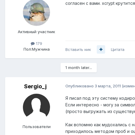
согласен с вами. xcrypt крутитс
Активный участник
179
Пол:
Мужчина
Вставить ник
Цитата
1 month later...
Sergio_j
Опубликовано
3 марта, 2011
(изме
Я писал под эту систему кодиро
Если интересно - могу за симво
(просто выгружать из существу
Как вспомню как мудохались с н
Пользователи
приходилось методом проб и ош