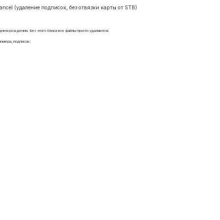
ancel (удаление подписок, без отвязки карты от STB)
 днем рождения. Без этого блока все файлы просто удаляются.
номера_подписок;