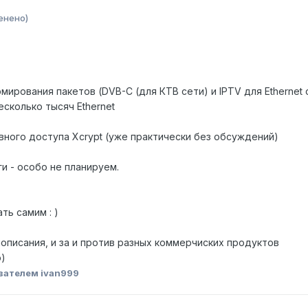
енено)
рмирования пакетов (DVB-C (для КТВ сети) и IPTV для Ethernet 
есколько тысяч Ethernet
вного доступа Xcrypt (уже практически без обсуждений)
и - особо не планируем.
ть самим : )
описания, и за и против разных коммерчиских продуктов
p)
вателем ivan999