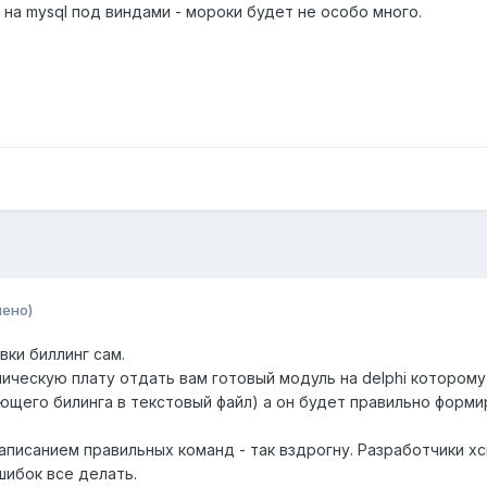
я на mysql под виндами - мороки будет не особо много.
нено)
вки биллинг сам.
лическую плату отдать вам готовый модуль на delphi котором
ющего билинга в текстовый файл) а он будет правильно форми
аписанием правильных команд - так вздрогну. Разработчики xcr
ибок все делать.