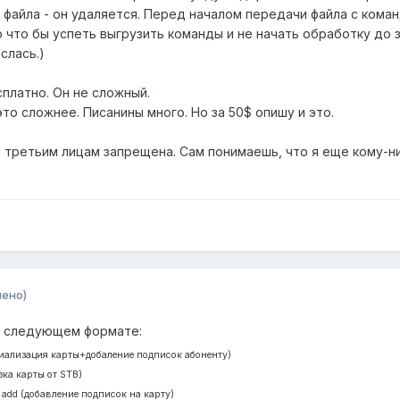
файла - он удаляется. Перед началом передачи файла с коман
о что бы успеть выгрузить команды и не начать обработку до з
слась.)
сплатно. Он не сложный.
то сложнее. Писанины много. Но за 50$ опишу и это.
ча третьим лицам запрещена. Сам понимаешь, что я еще кому-
нено)
 в следующем формате:
ициализация карты+добаление подписок абоненту)
зка карты от STB)
t add (добавление подписок на карту)