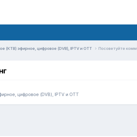
ое (КТВ) эфирное, цифровое (DVB), IPTV и OTT
Посоветуйте комм
нг
фирное, цифровое (DVB), IPTV и OTT