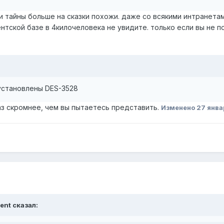
ши тайны больше на сказки похожи. даже со всякими интранетам
нтской базе в 4килочеловека не увидите. только если вы не 
установлены DES-3528
раз скромнее, чем вы пытаетесь представить.
Изменено
27 янва
gent сказал: