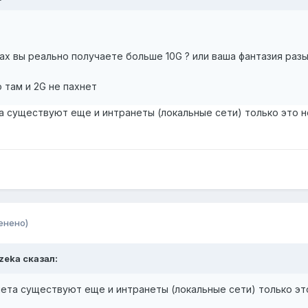
ах вы реально получаете больше 10G ? или ваша фантазия раз
 там и 2G не пахнет
а существуют еще и интранеты (локальные сети) только это не
енено)
zeka сказал:
ета существуют еще и интранеты (локальные сети) только это