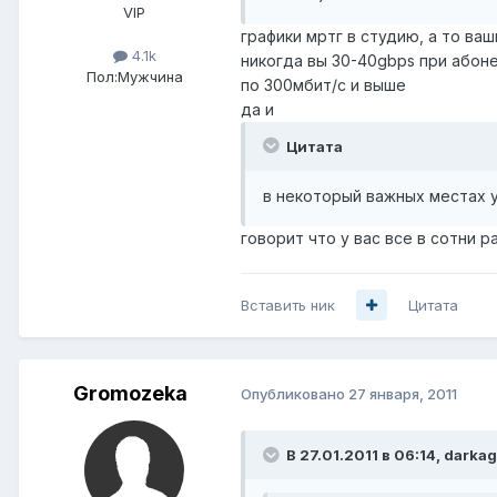
VIP
графики мртг в студию, а то ва
4.1k
никогда вы 30-40gbps при абоне
Пол:
Мужчина
по 300мбит/с и выше
да и
Цитата
в некоторый важных местах 
говорит что у вас все в сотни 
Вставить ник
Цитата
Gromozeka
Опубликовано
27 января, 2011
В 27.01.2011 в 06:14, darka