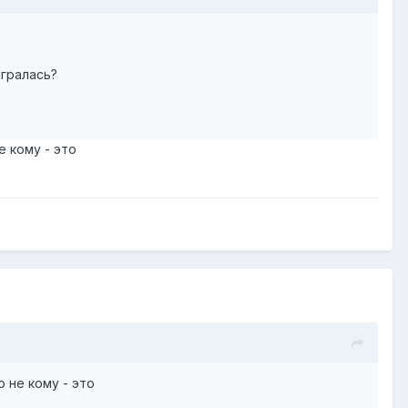
ыгралась?
 кому - это
 не кому - это