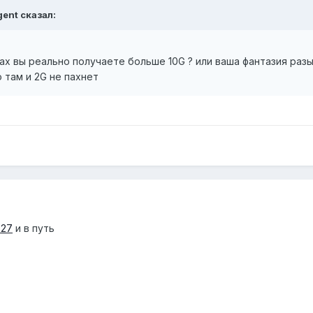
gent сказал:
ах вы реально получаете больше 10G ? или ваша фантазия раз
 там и 2G не пахнет
627
и в путь