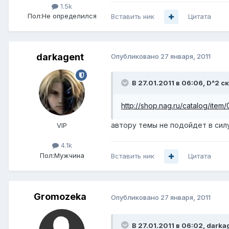
1.5k
Пол:
Не определился
Вставить ник
Цитата
darkagent
Опубликовано
27 января, 2011
В 27.01.2011 в 06:06, D^2 с
http://shop.nag.ru/catalog/item
автору темы не подойдет в силу 
VIP
4.1k
Пол:
Мужчина
Вставить ник
Цитата
Gromozeka
Опубликовано
27 января, 2011
В 27.01.2011 в 06:02, darka