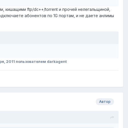
и, кишащими ftp/dc++/torrent и прочей нелегальщиной,
подключаете абонентов по 1G портам, и не даете анлимы
ря, 2011
пользователем darkagent
Автор