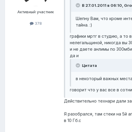
В 27.01.2011 в 06:10, Gr
Активный участник
Шепну Вам, что кроме инт
378
тайна. :)
графики мртг в студию, а то 
нелегальщиной, никогда вы 3
и не даете анлимы по 300мби
да и
Цитата
в некоторый важных мест
говорит что у вас все в сотн
Действительно технари дали за
Я разобрался, там стеки на 5й
в 10 Гб.с