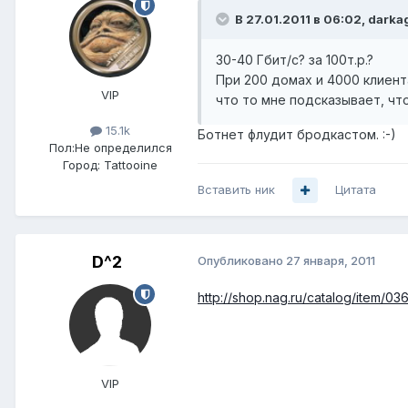
В 27.01.2011 в 06:02, darka
30-40 Гбит/с? за 100т.р.?
При 200 домах и 4000 клиент
VIP
что то мне подсказывает, что
15.1k
Ботнет флудит бродкастом. :-)
Пол:
Не определился
Город:
Tattooine
Вставить ник
Цитата
D^2
Опубликовано
27 января, 2011
http://shop.nag.ru/catalog/item/03
VIP