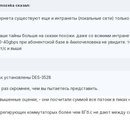
omozeka сказал:
ернета существуют еще и интранеты (локальные сети) только 
ваши тайны больше на сказки похожи. даже со всякими интранет
0-40gbps при абонентской базе в 4килочеловека не увидите. 
т/с и выше
ах установлены DES-3528
и раз скромнее, чем вы пытаетесь представить.
вышенные оценки, - они посчитали суммой все патоки в пиках 
 агрегирующих коммутаторых более чем 8Гб.с не дают между с