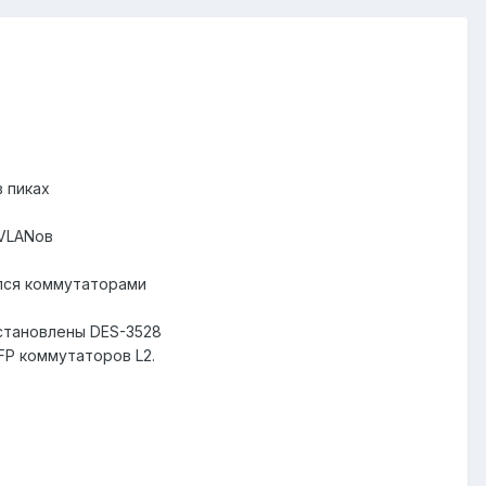
в пиках
 VLANов
ался коммутаторами
установлены DES-3528
FP коммутаторов L2.