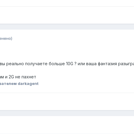
енено)
вы реально получаете больше 10G ? или ваша фантазия разыгр
ам и 2G не пахнет
вателем darkagent