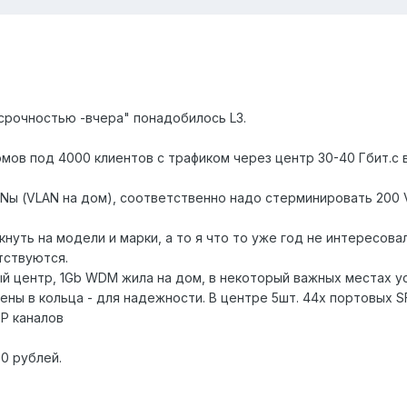
 срочностью -вчера" понадобилось L3.
домов под 4000 клиентов с трафиком через центр 30-40 Гбит.с 
ANы (VLAN на дом), соответственно надо стерминировать 200
нуть на модели и марки, а то я что то уже год не интересов
етствуются.
ый центр, 1Gb WDM жила на дом, в некоторый важных местах 
ны в кольца - для надежности. В центре 5шт. 44х портовых S
IP каналов
0 рублей.