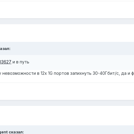
казал:
/03627
и в путь
невозможности в 12x 1G портов запихнуть 30-40Гбит/с, да и фаб
gent сказал: