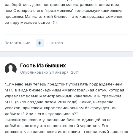
разберётся в деле построения магистрального оператора,
чем Столяров с его "прожженным" телекоммуникационным
прошлым. Магистальный бизнес - это как продажа семечек,
за пару месяцев освоит )))
Вставить ник
Цитата
Гость Из бывших
Опубликовано
24 января, 2011
"...Именно ему теперь предстоит управлять подразделением
МТС в виде бизнес-единицы «Магистральная сеть», которая
управляет всеми магистральными каналами и IP-трафиком
МТС (было создано летом 2010 года). Каких, интересно,
успехов, при таком «профессиональном бэкграунде», он
добьется? Или я его недооцениваю?".
Никаких успехов в управлении бизнес-единицей он не
добьётся, потому что не поставлен ей управлять. Его
должность до завершения интеграции - генеральный директор