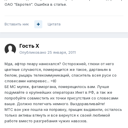
ОАО "Евротел". Ошибка в статье.
Вставить ник
Цитата
Гость Х
Опубликовано
25 января, 2011
Мда, афтор пеару нанюхался? Осторожней, глюки от него
цветные случаются, померещится же такое, дартаньян в
белом, рыцарь телекоммуникаций, спаситель всея руси со
словесами наперевес... =8)
БЕ МС муляж, фатаморгана, померещилось вам. Лучше
подумайте о крупнейших операторах Инет в РФ, а так же
попробуйте совместить их точки присутствия со словесами
выше. Должно полегчать немного. Выздоравливайте!
МТС вон уже пошла на поправку, прыщик выдавили, осталось
только активы втянуть и все вернутся к своей любимой
работе вместо разгребания чужих навозов.