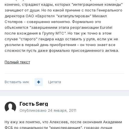
конечно, страдают кадры, которых "интеграционные команды"
зачищают от души. Но по какой причине с поста Генерального
директора ОАО «Евротел» "катапультирован" Михаил
Столяров - совершенно непонятно. Формально это
объясняется "завершением этапа реорганизации Eurotel
после вхождения в Группу МТС". Но так уж точно в этом
случае "старого" гендира надо оставить у руля, если уж не
уволили в первый день приобретения - он точно знает все
сложности пусть даже формально присоединенного актива.
Полный текст
Вставить ник
Цитата
Гость Serg
Опубликовано
24 января, 2011
Ну ежу же понятно, что Алексеев, после окончания Академии
ФСБ по специальности "юрисперденция", гораздо лучше