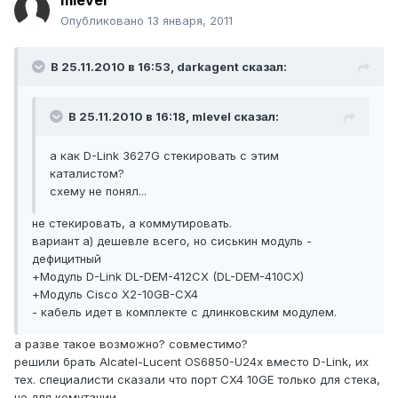
mlevel
Опубликовано
13 января, 2011
В 25.11.2010 в 16:53, darkagent сказал:
В 25.11.2010 в 16:18, mlevel сказал:
а как D-Link 3627G стекировать с этим
каталистом?
схему не понял...
не стекировать, а коммутировать.
вариант а) дешевле всего, но сиськин модуль -
дефицитный
+Модуль D-Link DL-DEM-412CX (DL-DEM-410CX)
+Модуль Cisco X2-10GB-CX4
- кабель идет в комплекте с длинковским модулем.
а разве такое возможно? совместимо?
решили брать Alcatel-Lucent OS6850-U24x вместо D-Link, их
тех. специалисти сказали что порт CX4 10GE только для стека,
не для комутации.