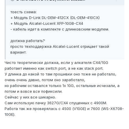
тоесть схема:
+ Модуль D-Link DL-DEM-412CX (DL-DEM-410CX)
+ Модуль Alcatel-Lucent XFP-10GB-CX4
- кабель идет в комплекте с длинковским модулем.
должна работать?
просто техподдержка Alcatel-Lucent отрицает такой
вариант.
Чисто теоретически должна, если у алкателя CX4/10G
работает именно как switch port, а не как stack port.
У длинка до какой то там прошивки оно тоже не работало,
очень очень давно, потом оно заработало,
но рабочим оставался только 1x 10G, остальные исчезали, а
потом и вовсе все пофиксили.
Сейчас у них все шикарно.
Сам использую пачку 3627G/CX4 спущенных с 4900M.
Работа так же проверялась с 4500 (V10GE) и 7600 (WS-X6708-
10GE).