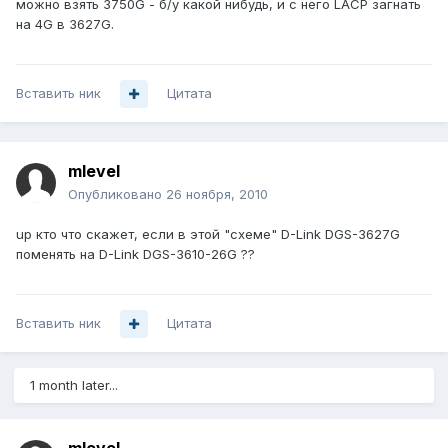
можно взять 3750G - б/у какой нибудь, и с него LACP загнать
на 4G в 3627G.
Вставить ник
Цитата
mlevel
Опубликовано
26 ноября, 2010
up кто что скажет, если в этой "схеме" D-Link DGS-3627G
поменять на D-Link DGS-3610-26G ??
Вставить ник
Цитата
1 month later...