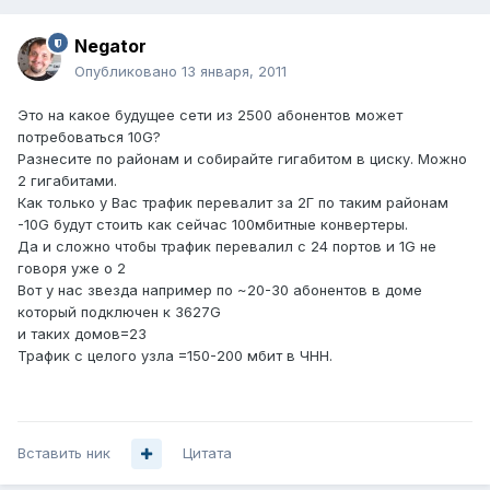
Negator
Опубликовано
13 января, 2011
Это на какое будущее сети из 2500 абонентов может
потребоваться 10G?
Разнесите по районам и собирайте гигабитом в циску. Можно
2 гигабитами.
Как только у Вас трафик перевалит за 2Г по таким районам
-10G будут стоить как сейчас 100мбитные конвертеры.
Да и сложно чтобы трафик перевалил с 24 портов и 1G не
говоря уже о 2
Вот у нас звезда например по ~20-30 абонентов в доме
который подключен к 3627G
и таких домов=23
Трафик с целого узла =150-200 мбит в ЧНН.
Вставить ник
Цитата