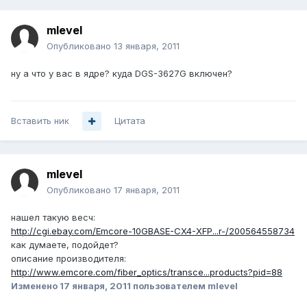
mlevel
Опубликовано
13 января, 2011
ну а что у вас в ядре? куда DGS-3627G включен?
Вставить ник
Цитата
mlevel
Опубликовано
17 января, 2011
нашел такую весч:
http://cgi.ebay.com/Emcore-10GBASE-CX4-XFP...r-/200564558734
как думаете, подойдет?
описание производителя:
http://www.emcore.com/fiber_optics/transce...products?pid=88
Изменено
17 января, 2011
пользователем mlevel