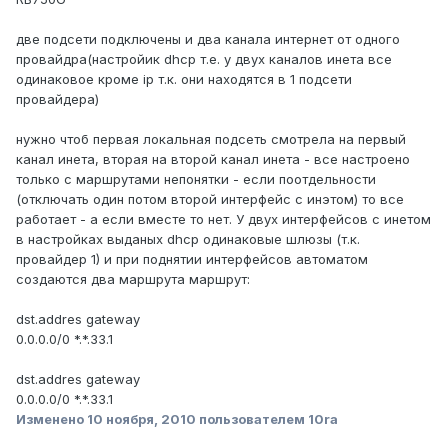
две подсети подключены и два канала интернет от одного
провайдра(настройик dhcp т.е. у двух каналов инета все
одинаковое кроме ip т.к. они находятся в 1 подсети
провайдера)
нужно чтоб первая локальная подсеть смотрела на первый
канал инета, вторая на второй канал инета - все настроено
только с маршрутами непонятки - если поотдельности
(отключать один потом второй интерфейс с инэтом) то все
работает - а если вместе то нет. У двух интерфейсов с инетом
в настройках выданых dhcp одинаковые шлюзы (т.к.
провайдер 1) и при поднятии интерфейсов автоматом
создаются два маршрута маршрут:
dst.addres gateway
0.0.0.0/0 *.*.33.1
dst.addres gateway
0.0.0.0/0 *.*.33.1
Изменено
10 ноября, 2010
пользователем 10ra