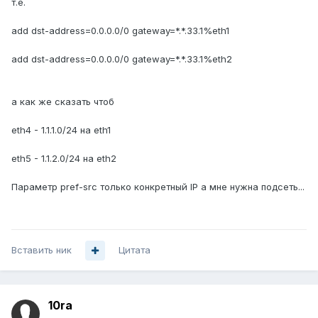
т.е.
add dst-address=0.0.0.0/0 gateway=*.*.33.1%eth1
add dst-address=0.0.0.0/0 gateway=*.*.33.1%eth2
а как же сказать чтоб
eth4 - 1.1.1.0/24 на eth1
eth5 - 1.1.2.0/24 на eth2
Параметр pref-src только конкретный IP а мне нужна подсеть...
Вставить ник
Цитата
10ra