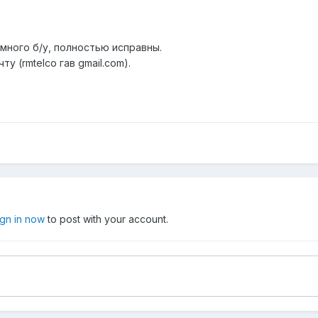
емного б/у, полностью исправны.
ту (rmtelco гав gmail.com).
ign in now
to post with your account.