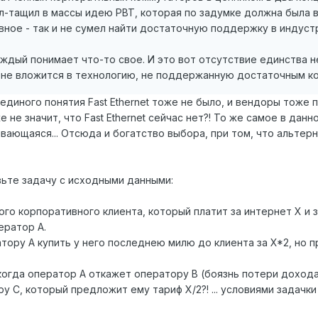
л-тащил в массы идею PBT, которая по задумке должна была в
лавное - так и не сумел найти достаточную поддержку в индуст
 каждый понимает что-то свое. И это вот отсутствие единства
й не вложится в технологию, не поддержанную достаточным к
единого понятия Fast Ethernet тоже не было, и вендоры тоже
е не значит, что Fast Ethernet сейчас нет?! То же самое в данн
вающаяся... Отсюда и богатство выбора, при том, что альтер
авьте задачу с исходными данными:
ного корпоративного клиента, который платит за интернет Х и 
ератор А.
тору А купить у него последнею милю до клиента за X*2, но пр
 когда оператор А откажет оператору B (боязнь потери доход
у С, который предложит ему тариф X/2?! ... условиями задачки