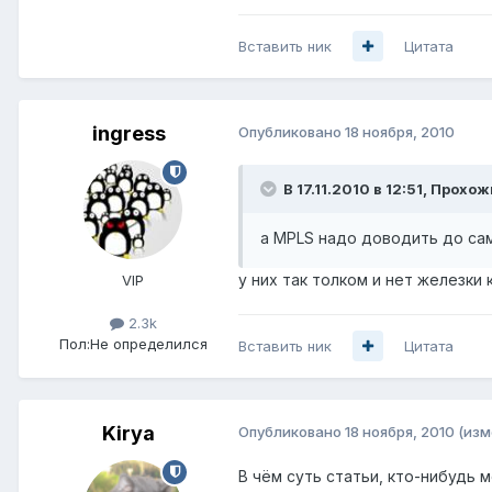
Вставить ник
Цитата
ingress
Опубликовано
18 ноября, 2010
В 17.11.2010 в 12:51, Прохо
а MPLS надо доводить до сам
у них так толком и нет железки
VIP
2.3k
Пол:
Не определился
Вставить ник
Цитата
Kirya
Опубликовано
18 ноября, 2010
(изм
В чём суть статьи, кто-нибудь 