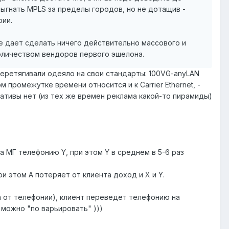
ыгнать MPLS за пределы городов, но не дотащив -
рии.
 не дает сделать ничего действительно массового и
оличеством вендоров первого эшелона.
 перетягивали одеяло на свои стандарты: 100VG-anyLAN
ом промежутке времени относится и к Carrier Ethernet, -
нативы нет (из тех же времен реклама какой-то пирамиды)
за МГ телефонию Y, при этом Y в среднем в 5-6 раз
и этом А потеряет от клиента доход и X и Y.
а от телефонии), клиент переведет телефонию на
 можно "по варьировать" )))