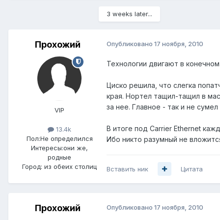
3 weeks later...
Прохожий
Опубликовано
17 ноября, 2010
Технологии двигают в конечном 
Циско решила, что слегка попа
края. Нортел тащил-тащил в мас
за нее. Главное - так и не сум
VIP
В итоге под Carrier Ethernet к
13.4k
Пол:
Не определился
Ибо никто разумный не вложит
Интересы:
они же,
родные
Город:
из обеих столиц
Вставить ник
Цитата
Прохожий
Опубликовано
17 ноября, 2010