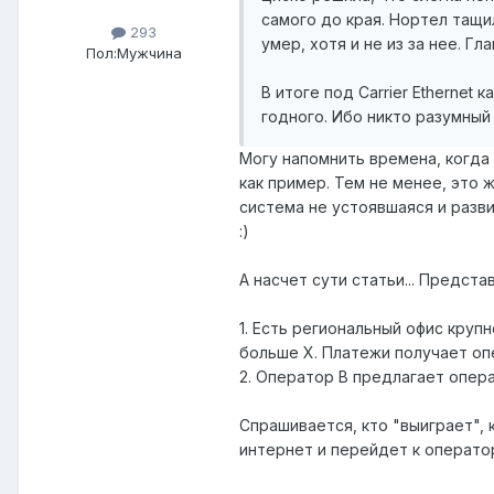
самого до края. Нортел тащи
293
умер, хотя и не из за нее. Г
Пол:
Мужчина
В итоге под Carrier Ethernet
годного. Ибо никто разумны
Могу напомнить времена, когда 
как пример. Тем не менее, это ж
система не устоявшаяся и разви
:)
А насчет сути статьи... Предст
1. Есть региональный офис круп
больше X. Платежи получает оп
2. Оператор B предлагает опера
Спрашивается, кто "выиграет",
интернет и перейдет к оператор