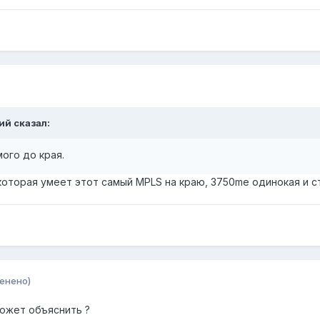
жий сказал:
ого до края.
 которая умеет этот самый MPLS на краю, 3750me одинокая и с
енено)
может объяснить ?