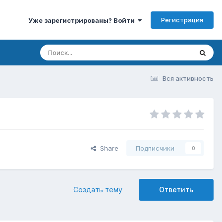
Регистрация
Уже зарегистрированы? Войти
Вся активность
Share
Подписчики
0
Создать тему
Ответить