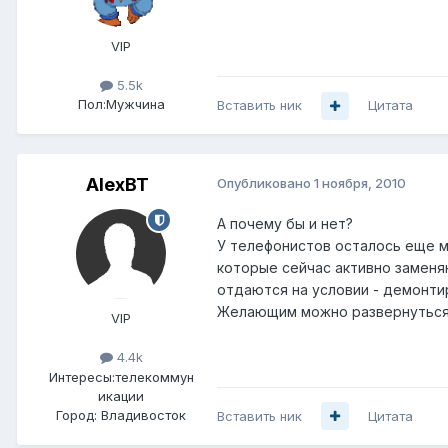
VIP
5.5k
Пол:
Мужчина
Вставить ник
Цитата
AlexBT
Опубликовано
1 ноября, 2010
А почему бы и нет?
У телефонистов осталось еще м
которые сейчас активно заменя
отдаются на условии - демонти
Желающим можно развернуться на
VIP
4.4k
Интересы:
телекоммун
икации
Город:
Владивосток
Вставить ник
Цитата