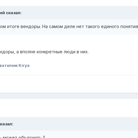
жий сказал:
м итоге вендоры. На самом деле нет такого единого понятия ка
ндоры, а вполне конкретные люди в них.
вателем Kirya
сказал:
дь может объяснить ?