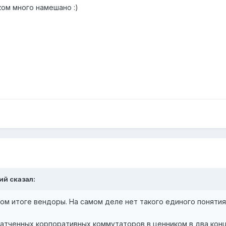
ком много намешано :)
жий сказал:
м итоге вендоры. На самом деле нет такого единого понятия ка
патченных корпоративных коммутаторов в ценником в два конц