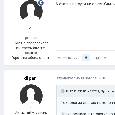
А статья по сути ни о чем. Слиш
VIP
13.4k
Пол:
Не определился
Интересы:
они же,
родные
Город:
из обеих столиц
Вставить ник
Цитата
diper
Опубликовано
18 ноября, 2010
В 17.11.2010 в 12:51, Прохо
Технологии двигают в конечно
Активный участник
Циско решила, что слегка по