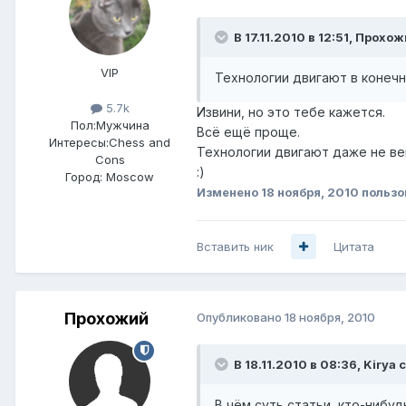
В 17.11.2010 в 12:51, Прохо
VIP
Технологии двигают в конечно
5.7k
Извини, но это тебе кажется.
Пол:
Мужчина
Всё ещё проще.
Интересы:
Chess and
Технологии двигают даже не ве
Cons
:)
Город:
Moscow
Изменено
18 ноября, 2010
пользо
Вставить ник
Цитата
Прохожий
Опубликовано
18 ноября, 2010
В 18.11.2010 в 08:36, Kirya 
В чём суть статьи, кто-нибу