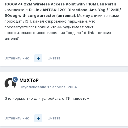
1000AP+ 22M Wireless Access Point with 1 10M Lan Port
в
комплекте с
D-Link ANT24-1201 Directional Ant. Yagi/ 12dBi/
50deg with surge arrestor (антенна)
. Между этими точками
проходит ЛЭП. канал откровенно паршивый. Что
посоветуете??? Вообще кто-нибудь имеет опыт
положительного использования "родных" d-link - овских
антенн?
Вставить ник
Цитата
MaXToP
Опубликовано
17 апреля, 2004
Это нормально для устройств с ТИ чипсетом
Вставить ник
Цитата