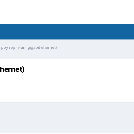
оутер (vlan, gigabit ehernet)
ehernet)