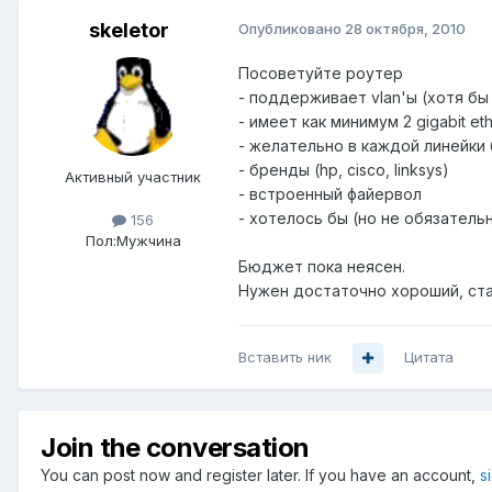
skeletor
Опубликовано
28 октября, 2010
Посоветуйте роутер
- поддерживает vlan'ы (хотя бы
- имеет как минимум 2 gigabit et
- желательно в каждой линейки
- бренды (hp, cisco, linksys)
Активный участник
- встроенный файервол
- хотелось бы (но не обязатель
156
Пол:
Мужчина
Бюджет пока неясен.
Нужен достаточно хороший, ста
Вставить ник
Цитата
Join the conversation
You can post now and register later. If you have an account,
s