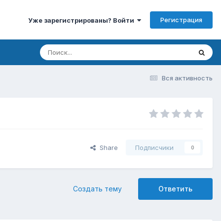
Регистрация
Уже зарегистрированы? Войти
Вся активность
Share
Подписчики
0
Создать тему
Ответить