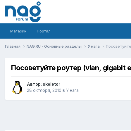
Магазин
Портал
Главная
NAG.RU - Основные разделы
У нага
Посоветуйте р
Посоветуйте роутер (vlan, gigabit 
Автор:
skeletor
28 октября, 2010
в
У нага