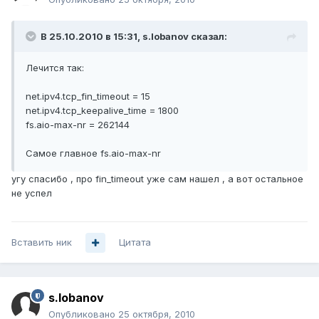
В 25.10.2010 в 15:31, s.lobanov сказал:
Лечится так:
net.ipv4.tcp_fin_timeout = 15
net.ipv4.tcp_keepalive_time = 1800
fs.aio-max-nr = 262144
Самое главное fs.aio-max-nr
угу спасибо , про fin_timeout уже сам нашел , а вот остальное
не успел
Вставить ник
Цитата
s.lobanov
Опубликовано
25 октября, 2010