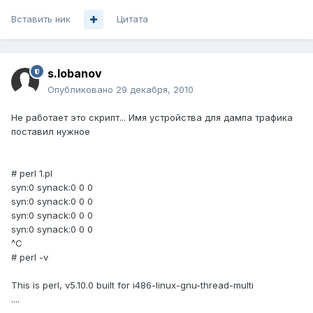
Вставить ник
Цитата
s.lobanov
Опубликовано
29 декабря, 2010
Не работает это скрипт... Имя устройства для дампа трафика
поставил нужное
# perl 1.pl
syn:0 synack:0 0 0
syn:0 synack:0 0 0
syn:0 synack:0 0 0
syn:0 synack:0 0 0
^C
# perl -v
This is perl, v5.10.0 built for i486-linux-gnu-thread-multi
....