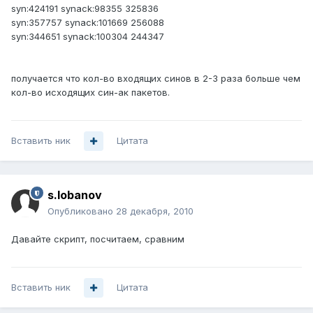
syn:424191 synack:98355 325836
syn:357757 synack:101669 256088
syn:344651 synack:100304 244347
получается что кол-во входящих синов в 2-3 раза больше чем
кол-во исходящих син-ак пакетов.
Вставить ник
Цитата
s.lobanov
Опубликовано
28 декабря, 2010
Давайте скрипт, посчитаем, сравним
Вставить ник
Цитата