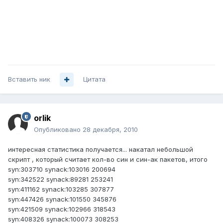
Вставить ник
Цитата
orlik
Опубликовано
28 декабря, 2010
интересная статистика получается... накатал небольшой
скрипт , который считает кол-во син и син-ак пакетов, итого
syn:303710 synack:103016 200694
syn:342522 synack:89281 253241
syn:411162 synack:103285 307877
syn:447426 synack:101550 345876
syn:421509 synack:102966 318543
syn:408326 synack:100073 308253