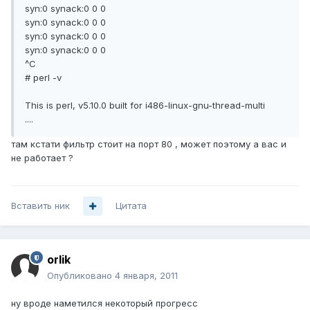
syn:0 synack:0 0 0
syn:0 synack:0 0 0
syn:0 synack:0 0 0
syn:0 synack:0 0 0
^C
# perl -v
This is perl, v5.10.0 built for i486-linux-gnu-thread-multi
....
там кстати фильтр стоит на порт 80 , может поэтому а вас и
не работает ?
Вставить ник
Цитата
orlik
Опубликовано
4 января, 2011
ну вроде наметился некоторый прогресс