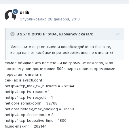
orlik
Опубликовано
28 декабря, 2010
В 25.10.2010 в 16:04, s.lobanov сказал:
Уменьшите ещё сильнее и понаблюдайте за fs.aio-nr,
когда начнёт колбасить ретрекер(медленно отвечать)
самое обидное что все это ни на грамм не помогло, и по
прежнему при достижении 500к пиров сервак временами
перестает отвечать
сейчас в sysctl.conf :
net.ipv4.tcp_max_tw_buckets = 262144
net.ipv4.tcp_tw_reuse = 1
net.ipv4.tcp_tw_recycle = 1
net.core.somaxconn = 32768
net.core.netdev_max_backlog = 32768
net.ipv4.tcp_fin_timeout = 3
net.ipv4.tcp_keepalive_time = 1800
fs.aio-max-nr = 262144