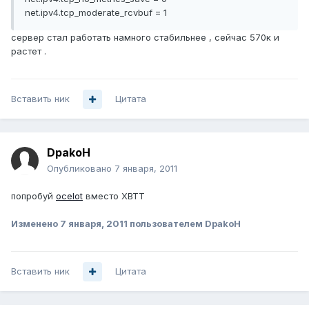
net.ipv4.tcp_moderate_rcvbuf = 1
сервер стал работать намного стабильнее , сейчас 570к и
растет .
Вставить ник
Цитата
DpakoH
Опубликовано
7 января, 2011
попробуй
ocelot
вместо XBTT
Изменено
7 января, 2011
пользователем DpakoH
Вставить ник
Цитата