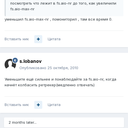
посмотреть что лежит в fs.aio-nr до того, как увеличили
fs.aio-max-nr
уменьшил fs.aio-max-nr , помониторил , там все время 0.
Вставить ник
Цитата
s.lobanov
Опубликовано
25 октября, 2010
Уменьшите ещё сильнее и понаблюдайте за fs.aio-nr, когда
начнёт колбасить ретрекер(медленно отвечать)
Вставить ник
Цитата
2 months later...