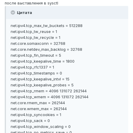
после выставления в sysctl
Цитата
net.ipv4.tcp_max_tw_buckets = 512288
net.ipv4.tcp_tw_reuse = 1
net.ipv4.tcp_tw_recycle = 1
net.core.somaxconn = 32768
net.core.netdev_max_backlog = 32768
net.ipv4.tcp_fin_timeout = 5
net.ipv4.tcp_keepalive_time = 1800
net.ipv4.tcp_rfc1337 = 1
net.ipv4.tcp_timestamps = 0
net.ipv4.tcp_keepalive_intvl = 15
net.ipv4.tcp_keepalive_probes = 5
net.ipv4.tcp_rmem = 4096 131072 262144
net.ipv4.tcp_wmem = 4096 131072 262144
net.core.rmem_max = 262144
net.core.wmem_max = 262144
net.ipv4.tcp_syncookies = 1
net.ipv4.tcp_sack = 0
net.ipv4.tcp_window_scaling = 0
net.ipv4.tcp_no_metrics_save = 0