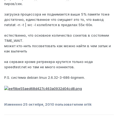
пиров/сек.
загрузка процессора не поднимается выше 5% памяти тоже
достаточно, единственное что смущает это то, что вывод
netstat -n -t | wc -l колеблется в пределах 55к-60к.
естественно, что основное количество сокетов в состоянии
TIME_WAIT.
может кто-нить посоветовать как можно найти в чем затык и
как вылечить
на серваке кроме ретрекера крутится только нода
speedtest.net но там не много коннектов.
P.S. система debian linux 2.6.32-3-686-bigmem.
Изменено
25 октября, 2010
пользователем orlik