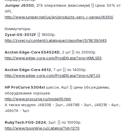
Juniper J6350
, 2ГБ оперативки (максимум) || Цена: 50% от
GPL
http://www.juniper.net/us/en/products-serv...j-series/j6350/
Коммутаторы:
Zyxel GS-3012F
|| 18000р.
http://zyxel.ru/content/catalogue/classifier/5/18/39/445
Accton Edge-Core ES4524D
, 2 шт || по 20000р.
http://www.edge-core.com/ProdDtl.asp?sno=KMLSES
Accton Edge-Core 4612
, 7 шт || по 14000р.
http://www.edge-core.com/ProdDtl.asp?sno=LNITJO
HP ProCurve 5304xl
шасси, 4шт || цены обсуждаемы,
оборудование хорошее.
http://www.procurve.ru/model10.htm
А также модули: J4820B - 2шт., J4878B - 3шт., J4821B - 4шт.,
J4907A - 1шт.
RubyTech FGS-2824
, 2шт. || по 10000р.
http://www.tssonline.ru/catalog/?id=1270