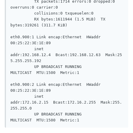
          TX packets:1714 errors:0 dropped:0 
overruns:0 carrier:0

          collisions:0 txqueuelen:0 

          RX bytes:1611944 (1.5 MiB)  TX 
bytes:319261 (311.7 KiB)

eth0.900:1 Link encap:Ethernet  HWaddr 
00:25:22:3E:1E:89  

          inet 
addr:192.168.12.4  Bcast:192.168.12.63  Mask:25
5.255.255.192

          UP BROADCAST RUNNING 
MULTICAST  MTU:1500  Metric:1

eth0.900:2 Link encap:Ethernet  HWaddr 
00:25:22:3E:1E:89  

          inet 
addr:172.16.2.15  Bcast:172.16.2.255  Mask:255.
255.255.0

          UP BROADCAST RUNNING 
MULTICAST  MTU:1500  Metric:1