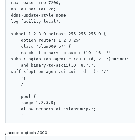
max-lease-time 7200;

not authoritative;

ddns-update-style none;

log-facility local7;

subnet 1.2.3.0 netmask 255.255.255.0 {

    option routers 1.2.3.254;

    class "vlan900:p7" {

    match if(binary-to-ascii (10, 16, "", 
substring(option agent.circuit-id, 2, 2))="900"

    and binary-to-ascii(10, 8,",", 
suffix(option agent.circuit-id, 1))="7"

    );

    }

    pool {

    range 1.2.3.5;

    allow members of "vlan900:p7";

    }
данные с qtech 3900