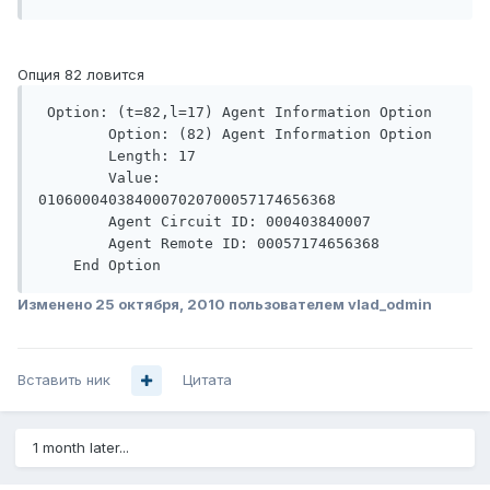
Опция 82 ловится
 Option: (t=82,l=17) Agent Information Option

        Option: (82) Agent Information Option

        Length: 17

        Value: 
0106000403840007020700057174656368

        Agent Circuit ID: 000403840007

        Agent Remote ID: 00057174656368

    End Option
Изменено
25 октября, 2010
пользователем vlad_odmin
Вставить ник
Цитата
1 month later...