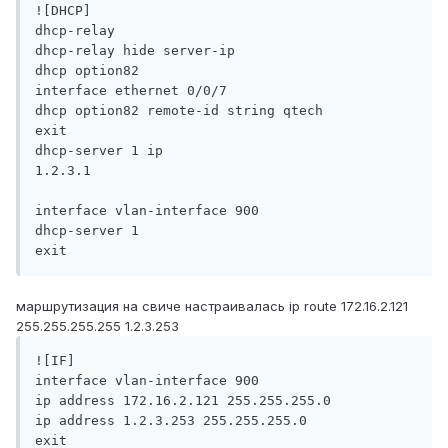
![DHCP]

dhcp-relay

dhcp-relay hide server-ip

dhcp option82

interface ethernet 0/0/7

dhcp option82 remote-id string qtech

exit

dhcp-server 1 ip 
1.2.3.1                                        
interface vlan-interface 900

dhcp-server 1

exit
маршрутизация на свиче настраивалась ip route 172.16.2.121
255.255.255.255 1.2.3.253
![IF]

interface vlan-interface 900 

ip address 172.16.2.121 255.255.255.0 

ip address 1.2.3.253 255.255.255.0 

exit