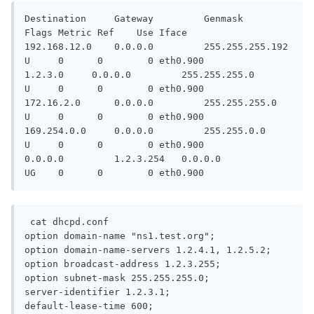
Destination     Gateway         Genmask         
Flags Metric Ref    Use Iface

192.168.12.0    0.0.0.0         255.255.255.192 
U     0      0        0 eth0.900

1.2.3.0     0.0.0.0         255.255.255.0   
U     0      0        0 eth0.900

172.16.2.0      0.0.0.0         255.255.255.0   
U     0      0        0 eth0.900

169.254.0.0     0.0.0.0         255.255.0.0     
U     0      0        0 eth0.900

0.0.0.0         1.2.3.254   0.0.0.0         
UG    0      0        0 eth0.900
 cat dhcpd.conf

option domain-name "ns1.test.org";

option domain-name-servers 1.2.4.1, 1.2.5.2;

option broadcast-address 1.2.3.255;

option subnet-mask 255.255.255.0;

server-identifier 1.2.3.1;

default-lease-time 600;
