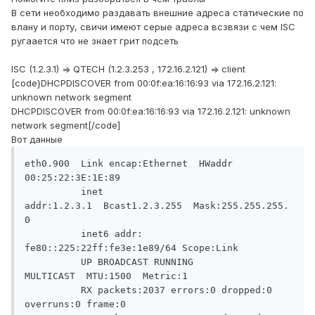
В сети необходимо раздавать внешние адреса статические по
влану и порту, свичи имеют серые адреса всзвязи с чем ISC
ругаается что не знает грит подсеть
ISC (1.2.3.1) => QTECH (1.2.3.253 , 172.16.2.121) => client
[code}DHCPDISCOVER from 00:0f:ea:16:16:93 via 172.16.2.121:
unknown network segment
DHCPDISCOVER from 00:0f:ea:16:16:93 via 172.16.2.121: unknown
network segment[/code]
Вот данные
eth0.900  Link encap:Ethernet  HWaddr 
00:25:22:3E:1E:89  

          inet 
addr:1.2.3.1  Bcast1.2.3.255  Mask:255.255.255.
0

          inet6 addr: 
fe80::225:22ff:fe3e:1e89/64 Scope:Link

          UP BROADCAST RUNNING 
MULTICAST  MTU:1500  Metric:1

          RX packets:2037 errors:0 dropped:0 
overruns:0 frame:0
