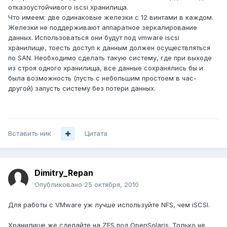
отказоустойчивого iscsi хранилища.
Что имеем: две одинаковые железки с 12 винтами в каждом.
Железки не поддерживают аппаратное зеркалирование
данных. Использоваться они будут под vmware iscsi
хранилище, тоесть доступ к данным должен осуществляться
по SAN. Необходимо сделать такую систему, где при выходе
из строя одного хранилища, все данные сохранялись бы и
была возможность (пусть с небольшим простоем в час-
другой) запусть систему без потери данных.
Вставить ник
Цитата
Dimitry_Repan
Опубликовано
25 октября, 2010
Для работы c VMware уж лучше используйте NFS, чем iSCSI.
Хранилище же сделайте на ZFS под OpenSolaris. Только не