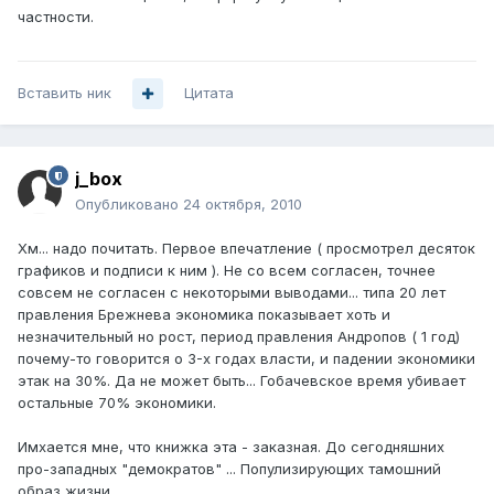
частности.
Вставить ник
Цитата
j_box
Опубликовано
24 октября, 2010
Хм... надо почитать. Первое впечатление ( просмотрел десяток
графиков и подписи к ним ). Не со всем согласен, точнее
совсем не согласен с некоторыми выводами... типа 20 лет
правления Брежнева экономика показывает хоть и
незначительный но рост, период правления Андропов ( 1 год)
почему-то говорится о 3-х годах власти, и падении экономики
этак на 30%. Да не может быть... Гобачевское время убивает
остальные 70% экономики.
Имхается мне, что книжка эта - заказная. До сегодняшних
про-западных "демократов" ... Популизирующих тамошний
образ жизни...