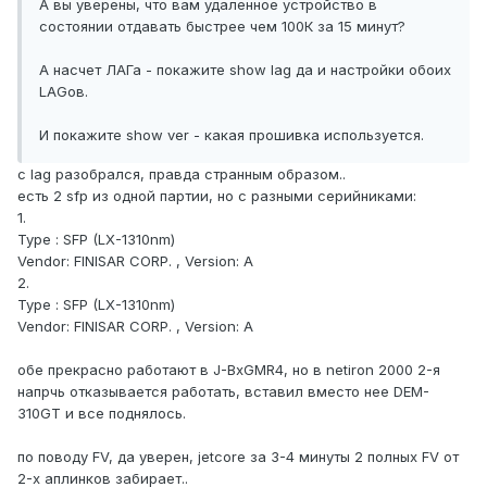
А вы уверены, что вам удаленное устройство в
состоянии отдавать быстрее чем 100К за 15 минут?
А насчет ЛАГа - покажите show lag да и настройки обоих
LAGов.
И покажите show ver - какая прошивка используется.
c lag разобрался, правда странным образом..
есть 2 sfp из одной партии, но с разными серийниками:
1.
Type : SFP (LX-1310nm)
Vendor: FINISAR CORP. , Version: A
2.
Type : SFP (LX-1310nm)
Vendor: FINISAR CORP. , Version: A
обе прекрасно работают в J-BxGMR4, но в netiron 2000 2-я
напрчь отказывается работать, вставил вместо нее DEM-
310GT и все поднялось.
по поводу FV, да уверен, jetcore за 3-4 минуты 2 полных FV от
2-х аплинков забирает..