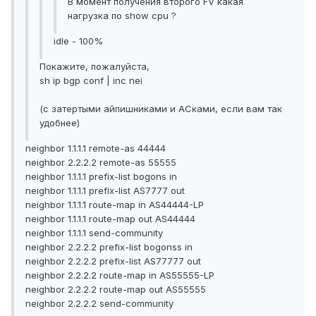
В момент получения второго FV какая
нагрузка по show cpu ?
idle - 100%
Покажите, пожалуйста,
sh ip bgp conf | inc nei
(с затертыми айпишниками и АСками, если вам так
удобнее)
neighbor 1.1.1.1 remote-as 44444
neighbor 2.2.2.2 remote-as 55555
neighbor 1.1.1.1 prefix-list bogons in
neighbor 1.1.1.1 prefix-list AS7777 out
neighbor 1.1.1.1 route-map in AS44444-LP
neighbor 1.1.1.1 route-map out AS44444
neighbor 1.1.1.1 send-community
neighbor 2.2.2.2 prefix-list bogonss in
neighbor 2.2.2.2 prefix-list AS77777 out
neighbor 2.2.2.2 route-map in AS55555-LP
neighbor 2.2.2.2 route-map out AS55555
neighbor 2.2.2.2 send-community