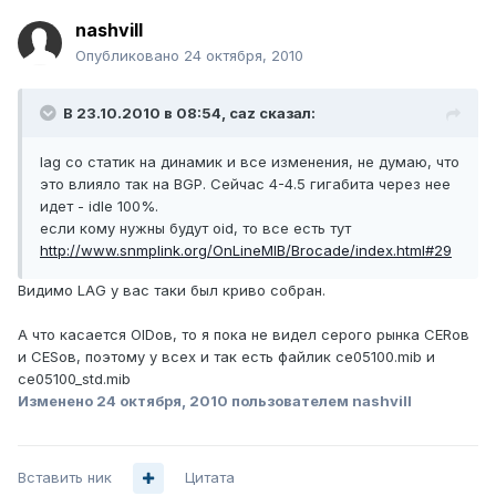
nashvill
Опубликовано
24 октября, 2010
В 23.10.2010 в 08:54, caz сказал:
lag со статик на динамик и все изменения, не думаю, что
это влияло так на BGP. Сейчас 4-4.5 гигабита через нее
идет - idle 100%.
если кому нужны будут oid, то все есть тут
http://www.snmplink.org/OnLineMIB/Brocade/index.html#29
Видимо LAG у вас таки был криво собран.
А что касается OIDов, то я пока не видел серого рынка CERов
и CESов, поэтому у всех и так есть файлик ce05100.mib и
ce05100_std.mib
Изменено
24 октября, 2010
пользователем nashvill
Вставить ник
Цитата