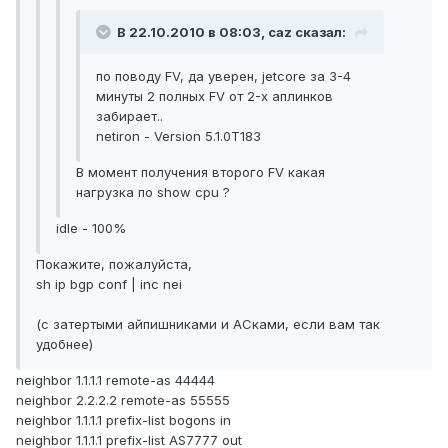
В 22.10.2010 в 08:03, caz сказал:
по поводу FV, да уверен, jetcore за 3-4
минуты 2 полных FV от 2-х аплинков
забирает..
netiron - Version 5.1.0T183
В момент получения второго FV какая
нагрузка по show cpu ?
idle - 100%
Покажите, пожалуйста,
sh ip bgp conf | inc nei
(с затертыми айпишниками и АСками, если вам так
удобнее)
neighbor 1.1.1.1 remote-as 44444
neighbor 2.2.2.2 remote-as 55555
neighbor 1.1.1.1 prefix-list bogons in
neighbor 1.1.1.1 prefix-list AS7777 out