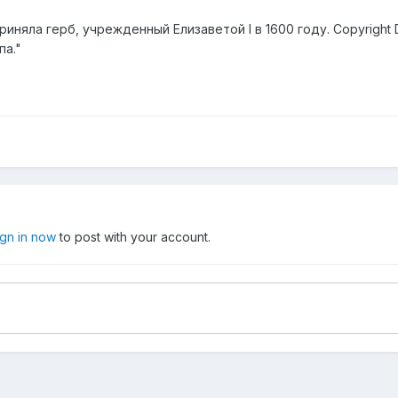
риняла герб, учрежденный Елизаветой I в 1600 году. Copyrigh
па."
ign in now
to post with your account.