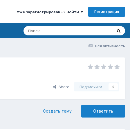
Регистрация
Уже зарегистрированы? Войти
Вся активность
Share
Подписчики
0
Создать тему
Ответить