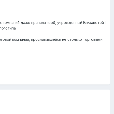
х компаний даже приняла герб, учрежденный Елизаветой I
логотипа.
рговой компании, прославившейся не столько торговыми