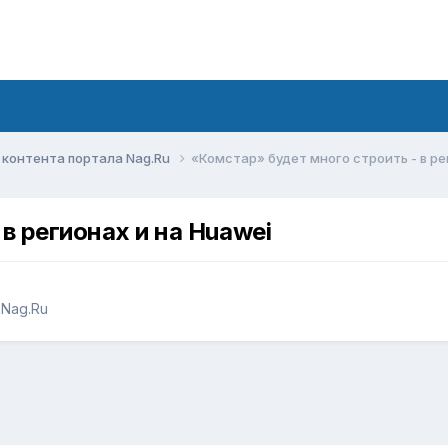
контента портала Nag.Ru
«Комстар» будет много строить - в ре
в регионах и на Huawei
Nag.Ru