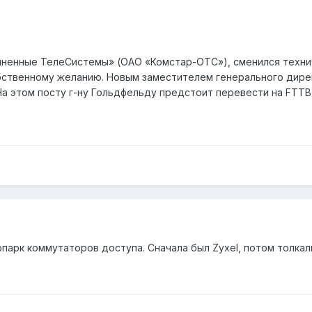
иненные ТелеСистемы» (ОАО «Комстар-ОТС»), сменился технич
обственному желанию. Новым заместителем генерального дир
На этом посту г-ну Гольдфельду предстоит перевести на FTT
парк коммутаторов доступа. Сначала был Zyxel, потом толкал