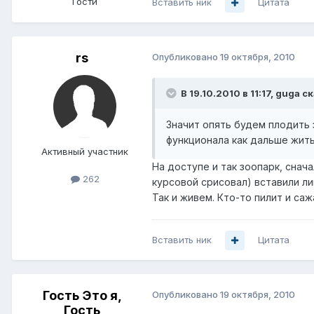
Гости
Вставить ник
Цитата
rs
Опубликовано
19 октября, 2010
В 19.10.2010 в 11:17, guga с
Значит опять будем плодить 
функционала как дальше жит
Активный участник
На доступе и так зоопарк, снач
262
курсовой срисовал) вставили л
Так и живем. Кто-то пилит и саж
Вставить ник
Цитата
Гость Это я,
Опубликовано
19 октября, 2010
Гость