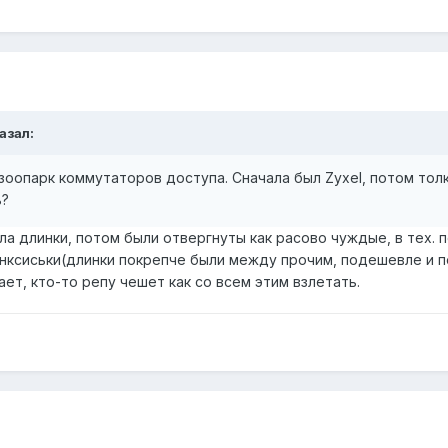
казал:
зоопарк коммутаторов доступа. Сначала был Zyxel, потом толк
ь?
ала длинки, потом были отвергнуты как расово чуждые, в тех. 
инксиськи(длинки покрепче были между прочим, подешевле и п
ает, кто-то репу чешет как со всем этим взлетать.