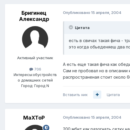
Бригинец
Опубликовано
15 апреля, 2004
Александр
Цитата
есть в свичах такая фича - 
это когда обьеденяеш два пор
Активный участник
А есть еще такая фича как обе
706
Сам не пробовал но в описании 
Интересы:
обустройств
распространеная стоит около 6
о домашних сетей
Город:
Город N
Вставить ник
Цитата
MaXToP
Опубликовано
15 апреля, 2004
200 мбит как разогнать сетку на