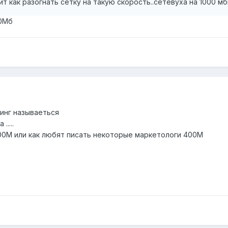
т как разогнать сетку на такую скорость..сетевуха на 1000 мб
00Мб
кинг называеться
....
00М или как любят писать некоторые маркетологи 400М