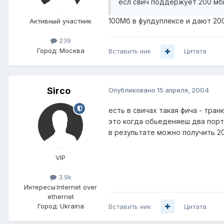
есл свич поддержует 200 мби
100Мб в фулдуплексе и дают 2
Активный участник
239
Город:
Москва
Вставить ник
Цитата
Sirco
Опубликовано
15 апреля, 2004
есть в свичах такая фича - тран
это когда обьеденяеш два порта .
в результате можно получить 2
VIP
3.9k
Интересы:
Internet over
ethernet
Город:
Ukraina
Вставить ник
Цитата