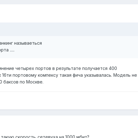
транкинг называеться
та .....
динение четырех портов в результате получается 400
к 16ти портовому компексу такая фича указывалась. Модель н
0 баксов по Москве.
 такую скорость..сетевуха на 1000 мбит?