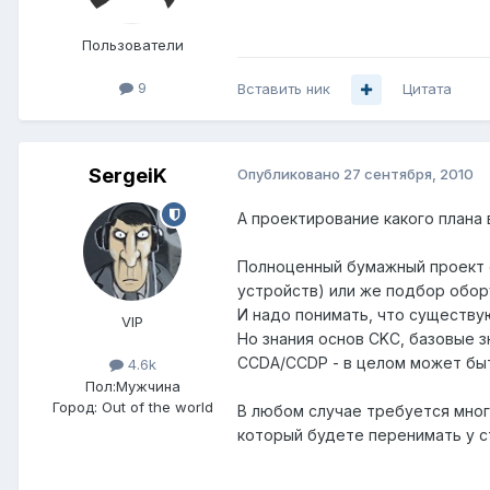
Пользователи
9
Вставить ник
Цитата
SergeiK
Опубликовано
27 сентября, 2010
А проектирование какого плана
Полноценный бумажный проект с
устройств) или же подбор обор
И надо понимать, что существую
VIP
Но знания основ CKC, базовые з
CCDA/CCDP - в целом может быт
4.6k
Пол:
Мужчина
Город:
Out of the world
В любом случае требуется мног
который будете перенимать у с