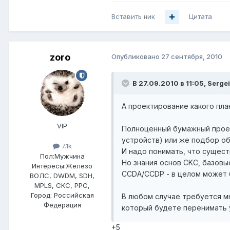
Вставить ник
Цитата
zoro
Опубликовано
27 сентября, 2010
В 27.09.2010 в 11:05, Serge
А проектирование какого пла
VIP
Полноценный бумажный проект
устройств) или же подбор о
7.1k
И надо понимать, что сущест
Пол:
Мужчина
Но знания основ CKC, базовы
Интересы:
Железо
CCDA/CCDP - в целом может б
ВОЛС, DWDM, SDH,
MPLS, СКС, РРС,
Город:
Российская
В любом случае требуется мн
Федерация
который будете перенимать 
+5