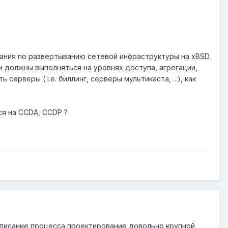
нания по развертыванию сетевой инфраструктуры на xBSD.
и должны выполняться на уровнях доступа, агрегации,
ерверы ( i.e. биллинг, серверы мультикаста, ...), как
ся на CCDA, CCDP ?
т описание процесса проектирование довольно крупной