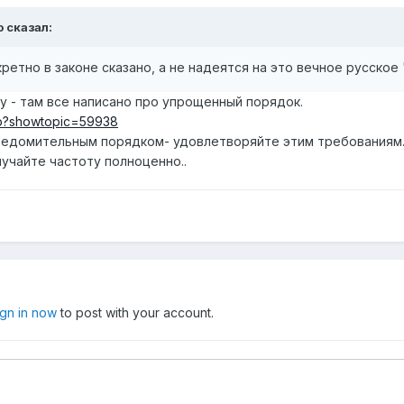
o сказал:
кретно в законе сказано, а не надеятся на это вечное русское
ity - там все написано про упрощенный порядок.
php?showtopic=59938
уведомительным порядком- удовлетворяйте этим требованиям
учайте частоту полноценно..
ign in now
to post with your account.