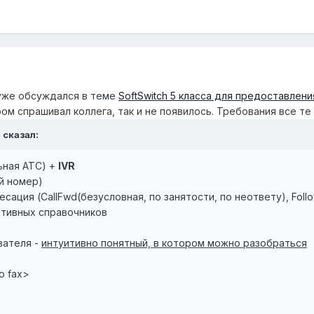
 уже обсуждался в теме
SoftSwitch 5 класса для предоставлен
м спрашивал коллега, так и не появилось. Требования все те
h сказал:
льная АТС) +
IVR
й номер)
сация (CallFwd(безусловная, по занятости, по неответу), Foll
ативных справочников
вателя -
интуитивно понятный, в котором можно разобраться
to fax>