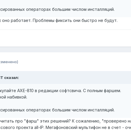
сированных операторах большим числом инсталляций.
к оно работает. Проблемы фиксить они быстро не будут.
изменено)
BT сказал:
окупайте AXE-810 в редакции софтсвича. С полным фаршем.
ой набивкой.
сированных операторах большим числом инсталляций.
читать про "фарш" этих решений? К сожалению, "проверено 
ссового проекта all-IP. Мегафоновский мультифон не в счет - 