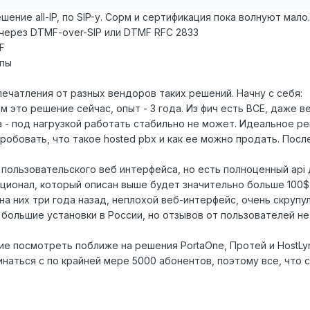
ение all-IP, по SIP-у. Сорм и сертификация пока волнуют мало
 через DTMF-over-SIP или DTMF RFC 2833
F
ппы
ечатления от разных вендоров таких решений. Начну с себя:
ем это решение сейчас, опыт - 3 года. Из фич есть ВСЕ, даж
 - под нагрузкой работать стабильно не может. Идеальное ре
обовать, что такое hosted pbx и как ее можно продать. Посл
ме пользовательского веб интерфейса, но есть полноценный ap
кционал, который описан выше будет значительно больше 100$ 
 на них три года назад, неплохой веб-интерфейс, очень скрупу
 большие установки в России, но отзывов от пользователей не
ие посмотреть поближе на решения PortaOne, Протей и HostLy
наться с по крайней мере 5000 абонентов, поэтому все, что с