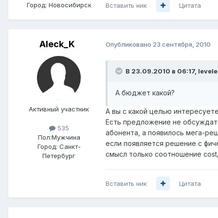
Город:
Новосибирск
Вставить ник
Цитата
Aleck_K
Опубликовано
23 сентября, 2010
В 23.09.2010 в 06:17, levele
А бюджет какой?
Активный участник
А вы с какой целью интересуете
Есть предложение не обсуждать
535
абонента, а появилось мега-реш
Пол:
Мужчина
если появляется решение с фиче
Город:
Санкт-
смысл только соотношение cost
Петербург
Вставить ник
Цитата