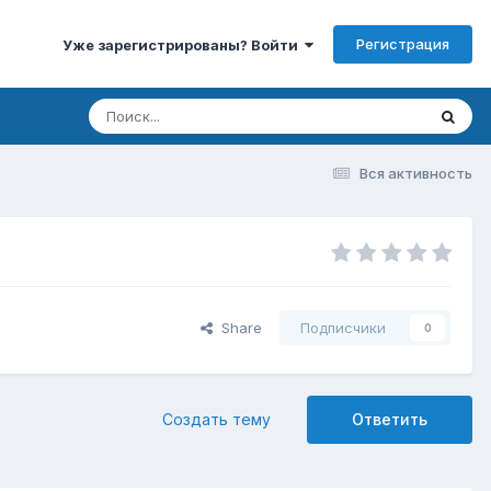
Регистрация
Уже зарегистрированы? Войти
Вся активность
Share
Подписчики
0
Создать тему
Ответить