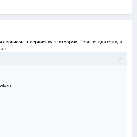
ия сервисов, + сервисная платформа
. Прошло два года, а
 же:
owMe)