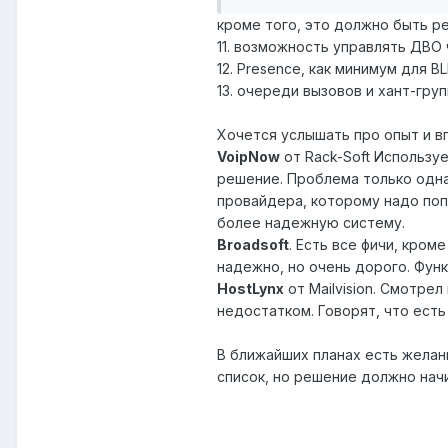
кроме того, это должно быть реш
11. возможность управлять ДВО
12. Presence, как минимум для BL
13. очереди вызовов и хант-гру
Хочется услышать про опыт и вп
VoipNow
от Rack-Soft Использу
решение. Проблема только одна
провайдера, которому надо попр
более надежную систему.
Broadsoft
. Есть все фичи, кро
надежно, но очень дорого. Фун
HostLynx
от Mailvision. Смотрел
недостатком. Говорят, что есть
В ближайших планах есть желан
список, но решение должно начи