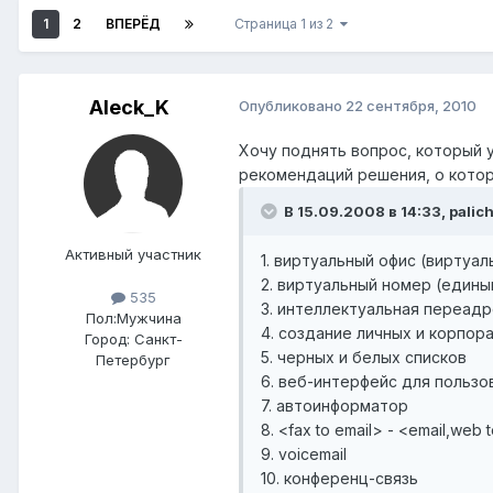
1
2
ВПЕРЁД
Страница 1 из 2
Aleck_K
Опубликовано
22 сентября, 2010
Хочу поднять вопрос, который
рекомендаций решения, о которо
В 15.09.2008 в 14:33, palic
Активный участник
1. виртуальный офис (виртуа
2. виртуальный номер (едины
535
3. интеллектуальная переадре
Пол:
Мужчина
4. создание личных и корпор
Город:
Санкт-
5. черных и белых списков
Петербург
6. веб-интерфейс для пользо
7. автоинформатор
8. <fax to email> - <email,web 
9. voicemail
10. конференц-связь