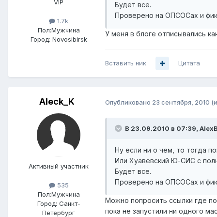
VIP
Будет все.
Проверено на ОПСОСах и фик
1.7k
Пол:
Мужчина
У меня в блоге отписывались ка
Город:
Novosibirsk
Вставить ник
Цитата
Aleck_K
Опубликовано
23 сентября, 2010
(
В 23.09.2010 в 07:39, Alex
Ну если ни о чем, то тогда п
Или Хуавевский Ю-СИС с полн
Активный участник
Будет все.
Проверено на ОПСОСах и фик
535
Пол:
Мужчина
Можно попросить ссылки где по
Город:
Санкт-
пока не запустили ни одного ма
Петербург