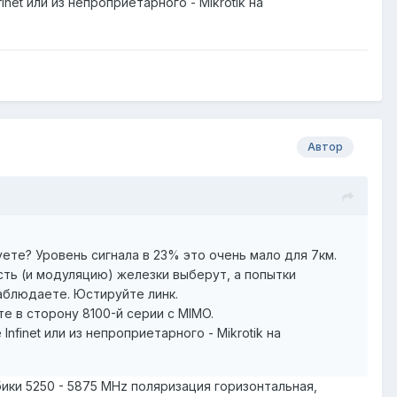
et или из непроприетарного - Mikrotik на
Автор
ете? Уровень сигнала в 23% это очень мало для 7км.
рость (и модуляцию) железки выберут, а попытки
наблюдаете. Юстируйте линк.
те в сторону 8100-й серии с MIMO.
finet или из непроприетарного - Mikrotik на
бики 5250 - 5875 MHz поляризация горизонтальная,