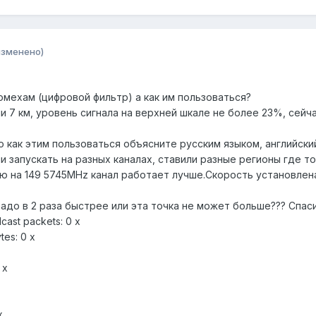
изменено)
омехам (цифровой фильтр) а как им пользоваться?
 7 км, уровень сигнала на верхней шкале не более 23%, сейч
Micro как этим пользоваться объясните русским языком, английск
 запускать на разных каналах, ставили разные регионы где т
ую на 149 5745MHz канал работает лучше.Скорость установлена
надо в 2 раза быстрее или эта точка не может больше??? Спас
dcast packets: 0 x
tes: 0 x
 x
x