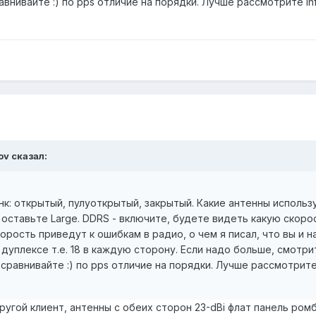
ивайте :) по pps отличие на порядки. Лучше рассмотрите Infin
ov сказал:
к: открытый, пулуоткрытый, закрытый. Какие антенны использу
йте, оставьте Large. DDRS - включите, будете видеть какую ско
рость приведут к ошибкам в радио, о чем я писал, что вы и 
дуплексе т.е. 18 в каждую сторону. Если надо больше, смотри
авнивайте :) по pps отличие на порядки. Лучше рассмотрите In
ругой клиент, антенны с обеих сторон 23-dBi флат панель ром