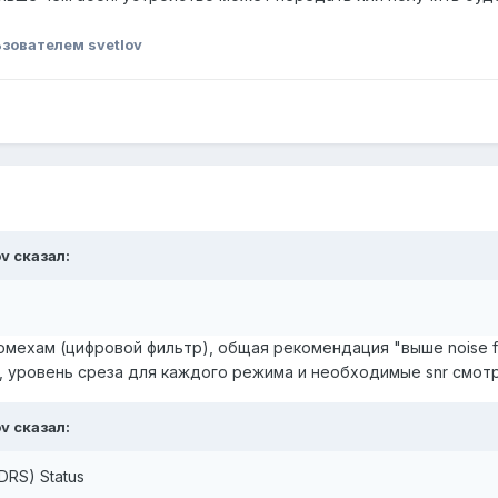
зователем svetlov
ov сказал:
омехам (цифровой фильтр), общая рекомендация "выше noise fl
, уровень среза для каждого режима и необходимые snr смот
ov сказал:
DRS) Status