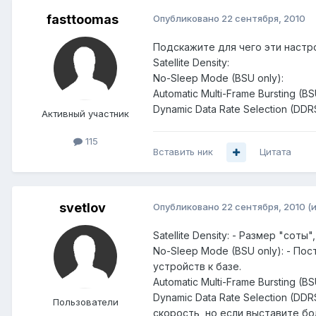
fasttoomas
Опубликовано
22 сентября, 2010
Подскажите для чего эти настро
Satellite Density:
No-Sleep Mode (BSU only):
Automatic Multi-Frame Bursting (BS
Dynamic Data Rate Selection (DDRS
Активный участник
115
Вставить ник
Цитата
svetlov
Опубликовано
22 сентября, 2010
(
Satellite Density: - Размер "со
No-Sleep Mode (BSU only): - П
устройств к базе.
Automatic Multi-Frame Bursting 
Dynamic Data Rate Selection (D
Пользователи
скорость, но если выставите б