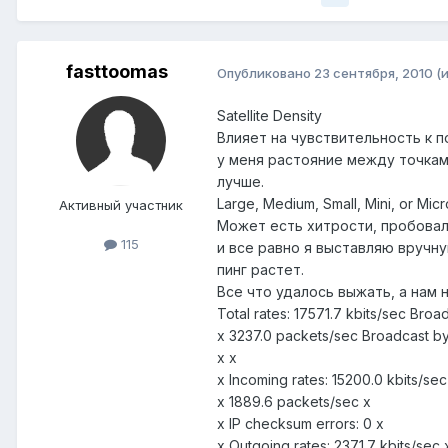
fasttoomas
Опубликовано
23 сентября, 2010
(
Satellite Density
Влияет на чувствительность к п
у меня растояние между точками
лучше.
Large, Medium, Small, Mini, or 
Активный участник
Может есть хитрости, пробовали
115
и все равно я выставляю вручн
пинг растет.
Все что удалось выжать, а нам 
Total rates: 17571.7 kbits/sec Broa
x 3237.0 packets/sec Broadcast by
x x
x Incoming rates: 15200.0 kbits/sec
x 1889.6 packets/sec x
x IP checksum errors: 0 x
x Outgoing rates: 2371.7 kbits/sec 