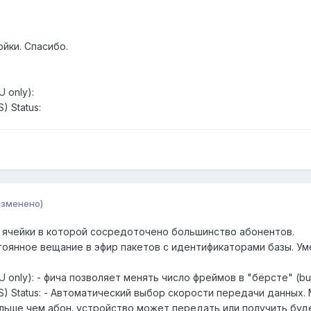
йки. Спасибо.
U only):
) Status:
изменено)
ты", ячейки в которой сосредоточено большинство абонентов.
остоянное вещание в эфир пакетов с идентификаторами базы. 
(BSU only): - фича позволяет менять число фреймов в "бёрсте" (
DRS) Status: - Автоматический выбор скорости передачи данны
ольше чем абон. устройство может передать или получить буд