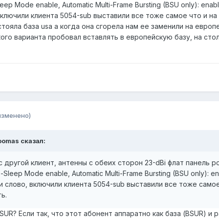
eep Mode enable, Automatic Multi-Frame Bursting (BSU only): en
включили клиента 5054-sub выставили все тоже самое что и на 
тояла база usa а когда она сгорела нам ее заменили на европей
ского варианта пробовал вставлять в европейскую базу, на стол
изменено)
toomas сказал:
с другой клиент, антенны с обеих сторон 23-dBi флат панель р
-Sleep Mode enable, Automatic Multi-Frame Bursting (BSU only):
и слово, включили клиента 5054-sub выставили все тоже самое
ь.
UR? Если так, что этот абонент аппаратно как база (BSUR) и 