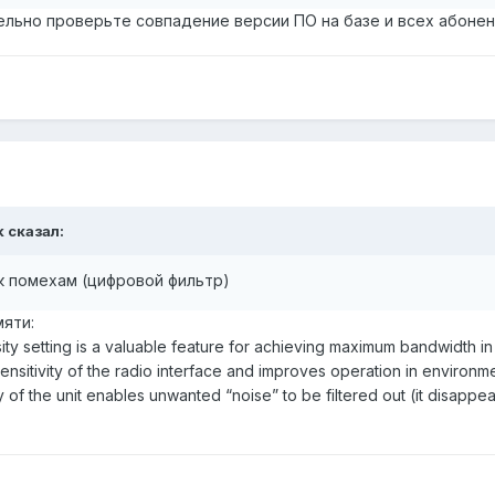
льно проверьте совпадение версии ПО на базе и всех абонен
k сказал:
к помехам (цифровой фильтр)
мяти:
nsity setting is a valuable feature for achieving maximum bandwidth in
sensitivity of the radio interface and improves operation in environme
ty of the unit enables unwanted “noise” to be filtered out (it disappe