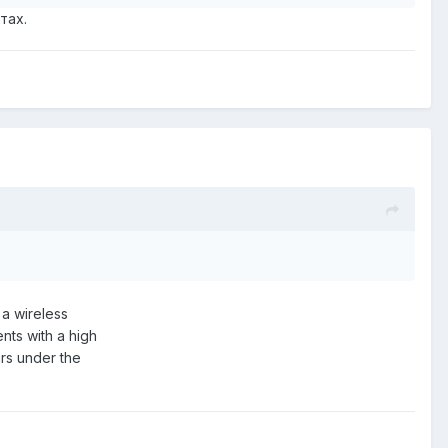
тах.
 a wireless
nts with a high
ars under the