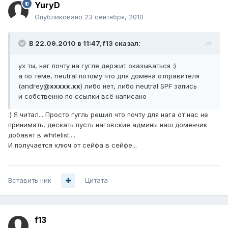
YuryD
Опубликовано
23 сентября, 2010
В 22.09.2010 в 11:47, f13 сказал:
ух ты, наг почту на гугле держит оказываться :)
а по теме, neutral потому что для домена отправителя
(andrey@
xxxxx.xx
) либо нет, либо neutral SPF запись
и собственно по ссылки всё написано
:) Я читал... Просто гугль решил что почту для нага от нас не
принимать, дескать пусть наговские админы наш доменчик
добавят в whitelist....
И получается ключ от сейфа в сейфе...
Вставить ник
Цитата
f13