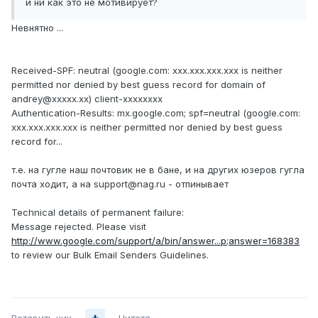
и ни как это не мотивирует?
Невнятно ...
Received-SPF: neutral (google.com: xxx.xxx.xxx.xxx is neither
permitted nor denied by best guess record for domain of
andrey@xxxxx.xx) client-xxxxxxxx
Authentication-Results: mx.google.com; spf=neutral (google.com:
xxx.xxx.xxx.xxx is neither permitted nor denied by best guess
record for...
т.е. на гугле наш почтовик не в бане, и на других юзеров гугла
почта ходит, а на support@nag.ru - отпинывает
Technical details of permanent failure:
Message rejected. Please visit
http://www.google.com/support/a/bin/answer...p;answer=168383
to review our Bulk Email Senders Guidelines.