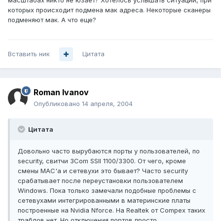
масштабах никто не юзает? Хотелось услышать ситуации, при
которых происходит подмена мак адреса. Некоторые сканеры
подменяют мак. А что еще?
Вставить ник
Цитата
Roman Ivanov
Опубликовано
14 апреля, 2004
Цитата
Довольно часто вырубаются порты у пользователей, по
security, свитчи 3Com SSII 1100/3300. От чего, кроме
смены MAC'а и сетевухи это бывает? Часто security
срабатывает после переустановки пользователем
Windows. Пока только замечали подобные проблемы с
сетевухами интегрированными в материнские платы
построенные на Nvidia Nforce. На Realtek от Compex таких
траблов нет. Но отключения портов просто