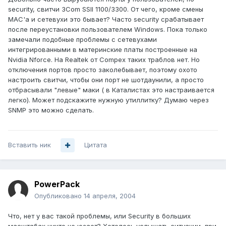
security, свитчи 3Com SSII 1100/3300. От чего, кроме смены
MAC'а и сетевухи это бывает? Часто security срабатывает
после переустановки пользователем Windows. Пока только
замечали подобные проблемы с сетевухами
интегрированными в материнские платы построенные на
Nvidia Nforce. На Realtek от Compex таких траблов нет. Но
отключения портов просто заколебывает, поэтому охото
настроить свитчи, чтобы они порт не шотдаунили, а просто
отбрасывали "левые" маки ( в Каталистах это настраивается
легко). Может подскажите нужную утиллитку? Думаю через
SNMP это можно сделать.
Вставить ник
Цитата
PowerPack
Опубликовано
14 апреля, 2004
Что, нет у вас такой проблемы, или Security в больших