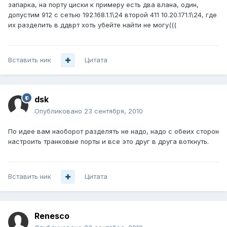
запарка, на порту циски к примеру есть два влана, один,
допустим 912 с сетью 192.168.1.1\24 второй 411 10.20.171.1\24, где
их разделить в ддврт хоть убейте найти не могу(((
Вставить ник
Цитата
dsk
Опубликовано
23 сентября, 2010
По идее вам наоборот разделять не надо, надо с обеих сторон
настроить транковые порты и все это друг в друга воткнуть.
Вставить ник
Цитата
Renesco