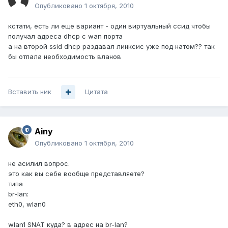
Опубликовано
1 октября, 2010
кстати, есть ли еще вариант - один виртуальный ссид чтобы
получал адреса dhcp с wan порта
а на второй ssid dhcp раздавал линксис уже под натом?? так
бы отпала необходимость вланов
Вставить ник
Цитата
Ainy
Опубликовано
1 октября, 2010
не асилил вопрос.
это как вы себе вообще представляете?
типа
br-lan:
eth0, wlan0
wlan1 SNAT куда? в адрес на br-lan?