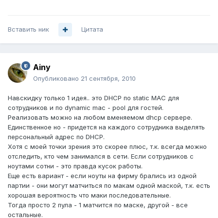
Вставить ник
Цитата
Ainy
Опубликовано
21 сентября, 2010
Навскидку только 1 идея.. это DHCP по static MAC для
сотрудников и по dynamic mac - pool для гостей.
Реализовать можно на любом вменяемом dhcp сервере.
Единственное но - придется на каждого сотрудника выделять
персональный адрес по DHCP.
Хотя с моей точки зрения это скорее плюс, т.к. всегда можно
отследить, кто чем занимался в сети. Если сотрудников с
ноутами сотни - это правда кусок работы.
Еще есть вариант - если ноуты на фирму брались из одной
партии - они могут матчиться по макам одной маской, т.к. есть
хорошая вероятность что маки последовательные.
Тогда просто 2 пула - 1 матчится по маске, другой - все
остальные.