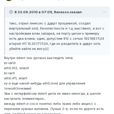
В 23.09.2010 в 07:09, Renesco сказал:
такс, отрыл линксис с ддврт прошивкой, создал
виртуальный ssid, безопастность и т.д. выставил, а вот с
настройками влан запарка, на порту циски к примеру
есть два влана, один, допустим 912 с сетью 192.168.1.1\24
второй 411 10.20.171.1\24, где их разделить в ддврт хоть
убейте найти не могу(((
Внутри ddwrt оно должно выглядеть типа:
br-lan0:
eth0.912, wlan0
br-lan1:
eth0.411, wlan1
ну и еще какой-нибудь eth0.mvid для управления
точкой(точками)
Увы с интерфейсом ddwrt дела не имел никогда, в шелле
настроить элементарно...
между ddwrt и cisco понятно либо транк либо акцесс с
перечнем нужных виланов. Лучше 2-е, если по дороге есть
vlan-enabled свичи то однозначно.