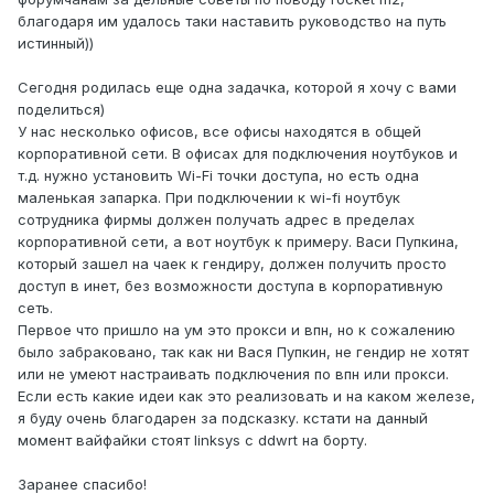
благодаря им удалось таки наставить руководство на путь
истинный))
Сегодня родилась еще одна задачка, которой я хочу с вами
поделиться)
У нас несколько офисов, все офисы находятся в общей
корпоративной сети. В офисах для подключения ноутбуков и
т.д. нужно установить Wi-Fi точки доступа, но есть одна
маленькая запарка. При подключении к wi-fi ноутбук
сотрудника фирмы должен получать адрес в пределах
корпоративной сети, а вот ноутбук к примеру. Васи Пупкина,
который зашел на чаек к гендиру, должен получить просто
доступ в инет, без возможности доступа в корпоративную
сеть.
Первое что пришло на ум это прокси и впн, но к сожалению
было забраковано, так как ни Вася Пупкин, не гендир не хотят
или не умеют настраивать подключения по впн или прокси.
Если есть какие идеи как это реализовать и на каком железе,
я буду очень благодарен за подсказку. кстати на данный
момент вайфайки стоят linksys c ddwrt на борту.
Заранее спасибо!