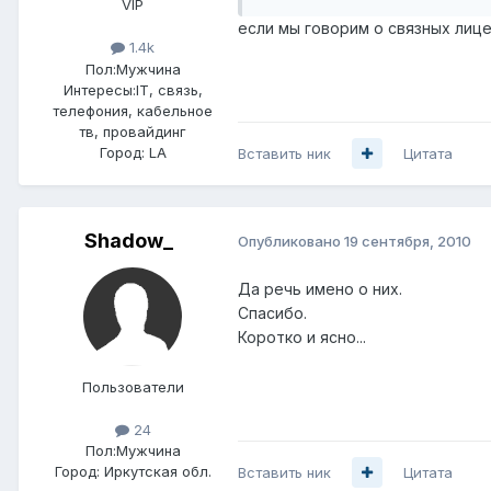
VIP
если мы говорим о связных лице
1.4k
Пол:
Мужчина
Интересы:
IT, связь,
телефония, кабельное
тв, провайдинг
Город:
LA
Вставить ник
Цитата
Shadow_
Опубликовано
19 сентября, 2010
Да речь имено о них.
Спасибо.
Коротко и ясно...
Пользователи
24
Пол:
Мужчина
Город:
Иркутская обл.
Вставить ник
Цитата