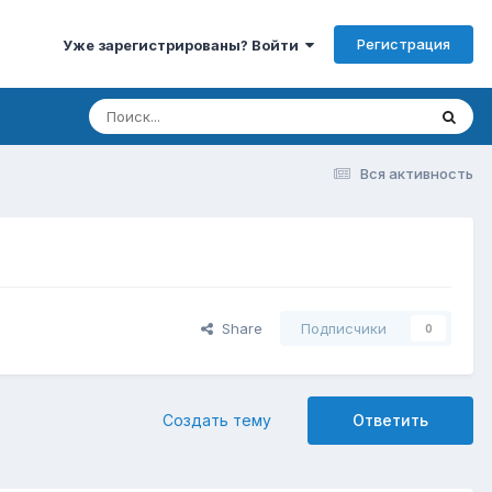
Регистрация
Уже зарегистрированы? Войти
Вся активность
Share
Подписчики
0
Создать тему
Ответить