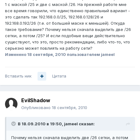
1 с маской /25 и две с маской /26. На прежней работе мне
все время говорили, что единственно правильный вариант -
это сделать так 192.168.0.0/25, 192.168.0.128/26 и
192.168.0.192/26 (т.е. от большей маске к меньшей). Откуда
такое требование? Почему нельзя сначала выделить две /26
сетки, а потом /25? И если подобные вещи действительно
существуют, что это, просто рекомендации, либо что-то, что
серьезно может повлиять на работу сети?
Изменено
18 сентября, 2010
пользователем jameel
Вставить ник
Цитата
EvilShadow
Опубликовано
18 сентября, 2010
В 18.09.2010 в 19:50, jameel сказал:
Почему нельзя сначала выделить две /26 сетки, а потом