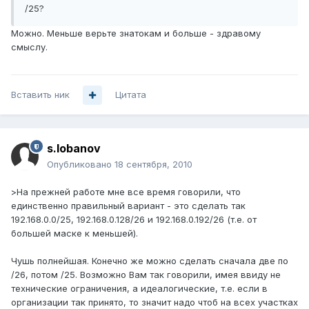
/25?
Можно. Меньше верьте знатокам и больше - здравому
смыслу.
Вставить ник
Цитата
s.lobanov
Опубликовано
18 сентября, 2010
>На прежней работе мне все время говорили, что
единственно правильный вариант - это сделать так
192.168.0.0/25, 192.168.0.128/26 и 192.168.0.192/26 (т.е. от
большей маске к меньшей).
Чушь полнейшая. Конечно же можно сделать сначала две по
/26, потом /25. Возможно Вам так говорили, имея ввиду не
технические ограничения, а идеалогические, т.е. если в
организации так принято, то значит надо чтоб на всех участках