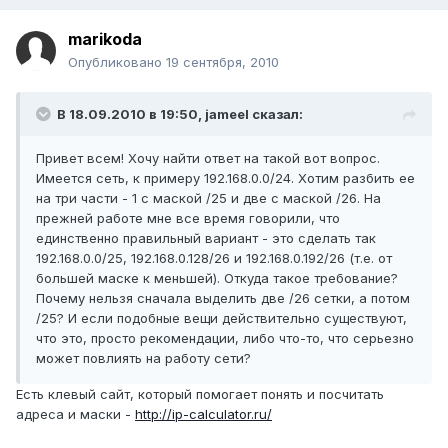
marikoda
Опубликовано
19 сентября, 2010
В 18.09.2010 в 19:50, jameel сказал:
Привет всем! Хочу найти ответ на такой вот вопрос.
Имеется сеть, к примеру 192.168.0.0/24. Хотим разбить ее
на три части - 1 с маской /25 и две с маской /26. На
прежней работе мне все время говорили, что
единственно правильный вариант - это сделать так
192.168.0.0/25, 192.168.0.128/26 и 192.168.0.192/26 (т.е. от
большей маске к меньшей). Откуда такое требование?
Почему нельзя сначала выделить две /26 сетки, а потом
/25? И если подобные вещи действительно существуют,
что это, просто рекомендации, либо что-то, что серьезно
может повлиять на работу сети?
Есть клевый сайт, который помогает понять и посчитать
адреса и маски -
http://ip-calculator.ru/