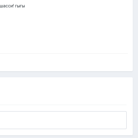
шасси! гыгы