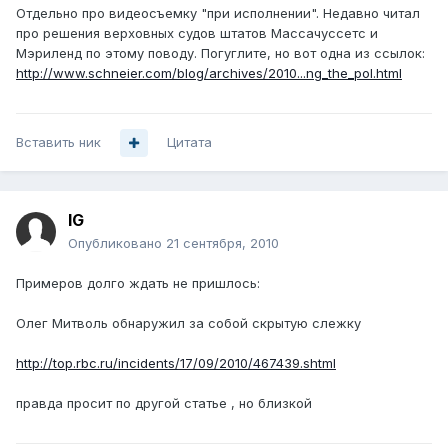
Отдельно про видеосъемку "при исполнении". Недавно читал
про решения верховных судов штатов Массачуссетс и
Мэриленд по этому поводу. Погуглите, но вот одна из ссылок:
http://www.schneier.com/blog/archives/2010...ng_the_pol.html
Вставить ник
Цитата
IG
Опубликовано
21 сентября, 2010
Примеров долго ждать не пришлось:
Олег Митволь обнаружил за собой скрытую слежку
http://top.rbc.ru/incidents/17/09/2010/467439.shtml
правда просит по другой статье , но близкой