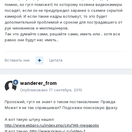
помню, но гугл поможет) по которому хозяина видеокамеры
посадят, если он не предупредил заранее о съемке скрытой
камерой. И если такие кадры всплывут, то это будет
дополнительной проблемой и сроком для пострадавшего от
рук чиновников и миллицонеров.
Так что думайте сами, решайте сами, иметь или... хотя все
равно они будут нас иметь...
Вставить ник
Цитата
wanderer_from
Опубликовано
17 сентября, 2010
Прохожий, гугл не знает о таком постановлении. Правда.
Может я не так справшивал? Подскажи поисковую фразу.
А вот такую штуку нашел:
http://www.ekbpro.ru/index.php/city/146-megapolis
И вот такую:
http://www.pravo-c.ru/video-1