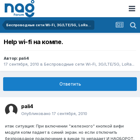
Беспроводные сети Wi-Fi, 3G/LTE/5G, LoRa...
Help wi-fi на компе.
Автор:
pali4
17 сентября, 2010
в
Беспроводные сети Wi-Fi, 3G/LTE/5G, LoRa...
Ответить
pali4
Опубликовано
17 сентября, 2010
итак ситуация: При включении "железного" кнопкой вифи
модуля копм падает в синий экран. но если отключить
безпроводное подключение в винде то непадает И НАОБОРОТ.