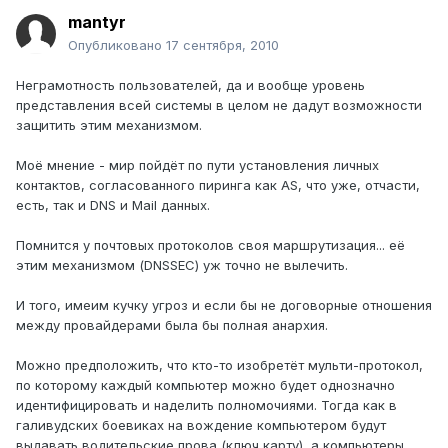
mantyr
Опубликовано
17 сентября, 2010
Неграмотность пользователей, да и вообще уровень
представления всей системы в целом не дадут возможности
защитить этим механизмом.
Моё мнение - мир пойдёт по пути установления личных
контактов, согласованного пиринга как AS, что уже, отчасти,
есть, так и DNS и Mail данных.
Помнится у почтовых протоколов своя маршрутизация... её
этим механизмом (DNSSEC) уж точно не вылечить.
И того, имеим кучку угроз и если бы не договорные отношения
между провайдерами была бы полная анархия.
Можно предположить, что кто-то изобретёт мульти-протокол,
по которому каждый компьютер можно будет однозначно
идентифицировать и наделить полномочиями. Тогда как в
галивудских боевиках на вождение компьютером будут
выдавать водительские прова (ключ карту), а компьютеры