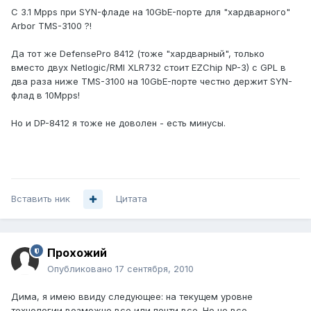
С 3.1 Mpps при SYN-фладе на 10GbE-порте для "хардварного"
Arbor TMS-3100 ?!
Да тот же DefensePro 8412 (тоже "хардварный", только
вместо двух Netlogic/RMI XLR732 стоит EZChip NP-3) с GPL в
два раза ниже TMS-3100 на 10GbE-порте честно держит SYN-
флад в 10Mpps!
Но и DP-8412 я тоже не доволен - есть минусы.
Вставить ник
Цитата
Прохожий
Опубликовано
17 сентября, 2010
Дима, я имею ввиду следующее: на текущем уровне
технологии возможно все или почти все. Но не все