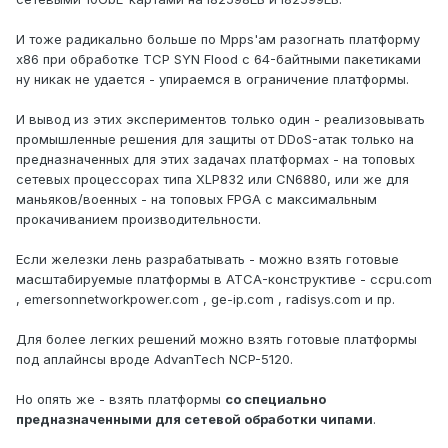
И тоже радикально больше по Mpps'ам разогнать платформу
x86 при обработке TCP SYN Flood с 64-байтными пакетиками
ну никак не удается - упираемся в ограничение платформы.
И вывод из этих экспериментов только один - реализовывать
промышленные решения для защиты от DDoS-атак только на
предназначенных для этих задачах платформах - на топовых
сетевых процессорах типа XLP832 или CN6880, или же для
маньяков/военных - на топовых FPGA с максимальным
прокачиванием производительности.
Если железки лень разрабатывать - можно взять готовые
масштабируемые платформы в ATCA-конструктиве - ccpu.com
, emersonnetworkpower.com , ge-ip.com , radisys.com и пр.
Для более легких решений можно взять готовые платформы
под аплайнсы вроде AdvanTech NCP-5120.
Но опять же - взять платформы
со специально
предназначенными для сетевой обработки чипами
.