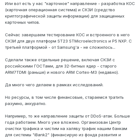
Или вот есть у нас "карточное" направление - разработка КОС
(карточная операционная система) и СКЗИ (средство
криптографической защиты информации) для защищенных
карточных чипов.
Сейчас завершаем тестирование КОС и встроенного в него
СКЗИ для двух платформ ST23 STMicroelectronics и P5 NXP. С
третьей платформой - от Samsung'а - не сложилось...
Сделали также отдельные решение, включая СКЗИ с
российскими ГОСТами, для 32-битных ядер - старого
ARM7TDMI (раньше) и нового ARM Cortex-M3 (недавно).
Да много чего делаем в рамках исследований.
Но ресурсы, в том числе финансовые, стараемся тратить
разумно, аккуратно.
Например, то же направление защиты от DDoS-атак. Больше
года работаем. Много уже вложено. Организован Центр
очистки трафика и чистим на халяву трафик нашим банкам
для системы "iBank2" (финансирую из фонда развития и