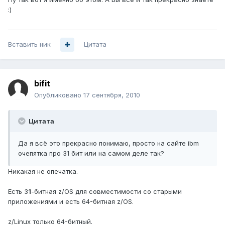
:)
Вставить ник
Цитата
bifit
Опубликовано
17 сентября, 2010
Цитата
Да я всё это прекрасно понимаю, просто на сайте ibm
очепятка про 31 бит или на самом деле так?
Никакая не опечатка.
Есть 3
1
-битная z/OS для совместимости со старыми
приложениями и есть 64-битная z/OS.
z/Linux только 64-битный.