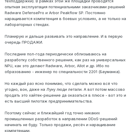
техподдержки). В рамках этой же площадки проводятся
опытная эксплуатация потенциальными заказчиками решений
Radware DefensePro и Arbor Peakflow SP. Постоянно
наращивается компетенция в боевых условиях, а не только на
лабораторных стендах.
Планирую и дальше развивать это направление. И в первую
очередь ПРОДАЖИ.
Последние пол-года периодически облизываюсь на
разработку собственного решения, как раз на универсальных
NPU, как это делают Radware, Arbor, Allot и др. Ибо по
образованию - инженер по специальности 2201 (Бауманка).
Но каждый раз ясно понимаю, что сделать можно всё что
угодно, вон, даже на Луну люди летали. А вот потом массово
продать это хайтек-решение да оказаться в плюсе - вот это и
есть высший пилотаж предпринимательства.
Поэтому сейчас и ближайший год точно никаких
промышленных разработок в направлении DDoS-решений
начинать не буду. Только продажи, ресёч и наращивание
компетенции.