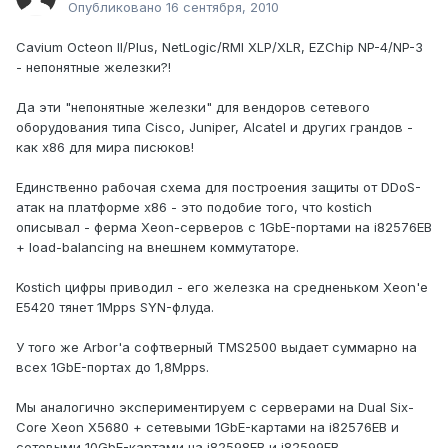
Опубликовано
16 сентября, 2010
Cavium Octeon II/Plus, NetLogic/RMI XLP/XLR, EZChip NP-4/NP-3
- непонятные железки?!
Да эти "непонятные железки" для вендоров сетевого
оборудования типа Cisco, Juniper, Alcatel и других грандов -
как x86 для мира писюков!
Единственно рабочая схема для построения защиты от DDoS-
атак на платформе x86 - это подобие того, что kostich
описывал - ферма Xeon-серверов с 1GbE-портами на i82576EB
+ load-balancing на внешнем коммутаторе.
Kostich цифры приводил - его железка на средненьком Xeon'е
E5420 тянет 1Mpps SYN-флуда.
У того же Arbor'а софтверный TMS2500 выдает суммарно на
всех 1GbE-портах до 1,8Mpps.
Мы аналогично экспериментируем с серверами на Dual Six-
Core Xeon X5680 + сетевыми 1GbE-картами на i82576EB и
сетевыми 10GbE-картами на i82598EB и i82599EB.