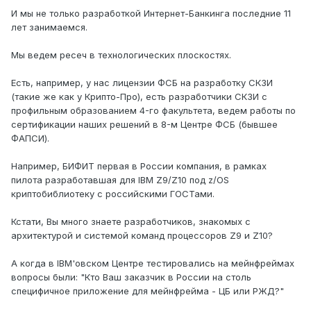
И мы не только разработкой Интернет-Банкинга последние 11
лет занимаемся.
Мы ведем ресеч в технологических плоскостях.
Есть, например, у нас лицензии ФСБ на разработку СКЗИ
(такие же как у Крипто-Про), есть разработчики СКЗИ с
профильным образованием 4-го факультета, ведем работы по
сертификации наших решений в 8-м Центре ФСБ (бывшее
ФАПСИ).
Например, БИФИТ первая в России компания, в рамках
пилота разработавшая для IBM Z9/Z10 под z/OS
криптобиблиотеку с российскими ГОСТами.
Кстати, Вы много знаете разработчиков, знакомых с
архитектурой и системой команд процессоров Z9 и Z10?
А когда в IBM'овском Центре тестировались на мейнфреймах
вопросы были: "Кто Ваш заказчик в России на столь
специфичное приложение для мейнфрейма - ЦБ или РЖД?"