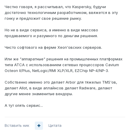
Честно говоря, я рассчитывал, что Kaspersky, будучи
достаточно технологичным разработчиком, ввяжется в эту
гонку и предложит свое решение рынку.
Но не в виде сервиса, а именно в виде массово
продаваемого и разумного по деньгам решения.
Чисто софтового на ферме Xeon'овских серверов.
Или же "аппаратные" решения на промышленных платформах
типа ATCA с использованием сетевых процессоров Cavium
Octeon II/Plus, NetLogic/RMI XLP/XLR, EZChip NP-4/NP-3.
Собственно именно это делает Arbor для тяжелых TMS'ов,
делает Allot, в виде аплайнсов делает Radware, делают
другие менее знаменитые вендоры.
А тут опять сервис...
Вставить ник
Цитата