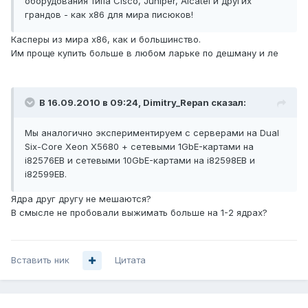
оборудования типа Cisco, Juniper, Alcatel и других
грандов - как x86 для мира писюков!
Касперы из мира х86, как и большинство.
Им проще купить больше в любом ларьке по дешману и ле
В 16.09.2010 в 09:24, Dimitry_Repan сказал:
Мы аналогично экспериментируем с серверами на Dual
Six-Core Xeon X5680 + сетевыми 1GbE-картами на
i82576EB и сетевыми 10GbE-картами на i82598EB и
i82599EB.
Ядра друг другу не мешаются?
В смысле не пробовали выжимать больше на 1-2 ядрах?
Вставить ник
Цитата