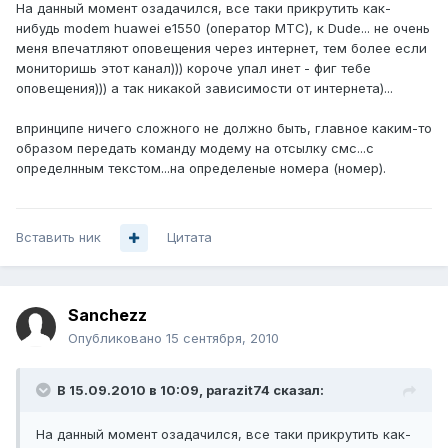
На данный момент озадачился, все таки прикрутить как-
нибудь modem huawei e1550 (оператор МТС), к Dude... не очень
меня впечатляют оповещения через интернет, тем более если
мониторишь этот канал))) короче упал инет - фиг тебе
оповещения))) а так никакой зависимости от интернета)...
впринципе ничего сложного не должно быть, главное каким-то
образом передать команду модему на отсылку смс...с
определнным текстом...на определеные номера (номер).
Вставить ник
Цитата
Sanchezz
Опубликовано
15 сентября, 2010
В 15.09.2010 в 10:09, parazit74 сказал:
На данный момент озадачился, все таки прикрутить как-