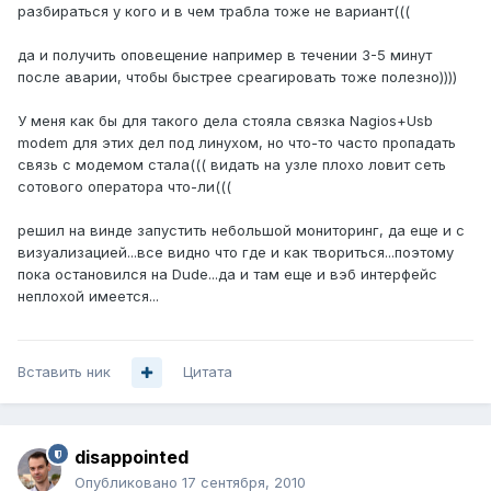
разбираться у кого и в чем трабла тоже не вариант(((
да и получить оповещение например в течении 3-5 минут
после аварии, чтобы быстрее среагировать тоже полезно))))
У меня как бы для такого дела стояла связка Nagios+Usb
modem для этих дел под линухом, но что-то часто пропадать
связь с модемом стала((( видать на узле плохо ловит сеть
сотового оператора что-ли(((
решил на винде запустить небольшой мониторинг, да еще и с
визуализацией...все видно что где и как твориться...поэтому
пока остановился на Dude...да и там еще и вэб интерфейс
неплохой имеется...
Вставить ник
Цитата
disappointed
Опубликовано
17 сентября, 2010