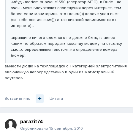
нибудь modem huawei e1550 (оператор МТС), к Dude... не
очень меня впечатляют оповещения через интернет, тем
более если мониторишь этот канал))) короче упал инет -
фиг тебе оповещения))) а так никакой зависимости от
интернета)...
впринципе ничего сложного не должно быть, главное
каким-то образом передать команду модему на отсылку
смс...с определнным текстом...на определеные номера
(номер).
вынести дюдю на техплощадку с 1 категорией электропитания
включенную непосредственно в один из магистральный
роутеров
Вставить ник
Цитата
parazit74
Опубликовано
15 сентября, 2010