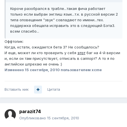
Короче разобрался в трабле...такая фича работает
только если выбран энглиш язык...т.к. в русской версии 2
типа оповещения "звук" совпадают по имени...тех.
поддержка обещала исправить это в следующей Бэта3.
всем спасибо...
Оффтопик:
Когда, кстати, ожидается бета 3? Не сообщалось?
И еще, может ли кто проверить у себя
этот
баг на 4-й версии
и, если он там присутствует, отписать в саппорт? А то я по
английски шпрехаю не очень :)
Изменено
15 сентября, 2010
пользователем xcme
Вставить ник
Цитата
parazit74
Опубликовано
15 сентября, 2010