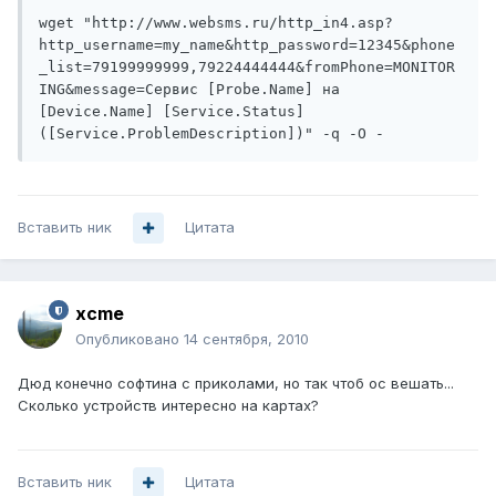
wget "http://www.websms.ru/http_in4.asp?
http_username=my_name&http_password=12345&phone
_list=79199999999,79224444444&fromPhone=MONITOR
ING&message=Сервис [Probe.Name] на 
[Device.Name] [Service.Status] 
([Service.ProblemDescription])" -q -O -
Вставить ник
Цитата
xcme
Опубликовано
14 сентября, 2010
Дюд конечно софтина с приколами, но так чтоб ос вешать...
Сколько устройств интересно на картах?
Вставить ник
Цитата