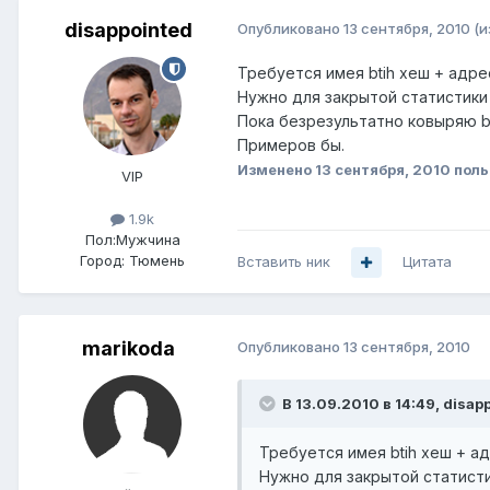
disappointed
Опубликовано
13 сентября, 2010
(и
Требуется имея btih хеш + адр
Нужно для закрытой статистики
Пока безрезультатно ковыряю bi
Примеров бы.
Изменено
13 сентября, 2010
поль
VIP
1.9k
Пол:
Мужчина
Город:
Тюмень
Вставить ник
Цитата
marikoda
Опубликовано
13 сентября, 2010
В 13.09.2010 в 14:49, disap
Требуется имея btih хеш + а
Нужно для закрытой статист