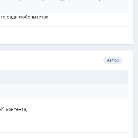
осто ради любопытства
Автор
?) контента,