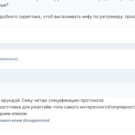
ьше?
одобного скриптика, чтоб вытаскивать инфу по ретрекеру. пр
зменено)
 ерундой. Сижу читаю спецификацию протокола.
 заготовка для реалтайм топа самого интересного(популярного
дним кликом.
зователем disappointed