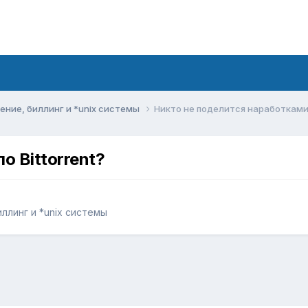
ние, биллинг и *unix системы
Никто не поделится наработками п
о Bittorrent?
ллинг и *unix системы