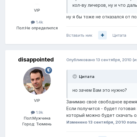
кол-ву личеров, ну и что дал
VIP
ну я бы тоже не отказался от п
1.4k
Пол:
Не определился
Вставить ник
Цитата
disappointed
Опубликовано
13 сентября, 2010
(и
Цитата
но зачем Вам это нужно?
VIP
Занимаю своё свободное время
Если получится - будет готовая
1.9k
который можно будет скачать о
Пол:
Мужчина
Изменено
13 сентября, 2010
поль
Город:
Тюмень