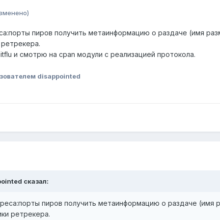
зменено)
еса:порты пиров получить метаинформацию о раздаче (имя раз
 ретрекера.
tflu и смотрю на cpan модули с реализацией протокола.
зователем disappointed
pointed сказал:
дреса:порты пиров получить метаинформацию о раздаче (имя р
ики ретрекера.