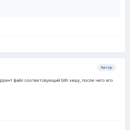
Автор
ррент файл соответсвующий btih хешу, после чего его