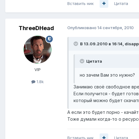
Вставить ник
Цитата
ThreeDHead
Опубликовано
14 сентября, 2010
В 13.09.2010 в 16:14, disap
Цитата
VIP
но зачем Вам это нужно?
1.8k
Занимаю своё свободное вре
Если получится - будет гото
который можно будет скачат
А если это будет порно - качай
Тоже думали когда-то о ресурсе
Вставить ник
Цитата