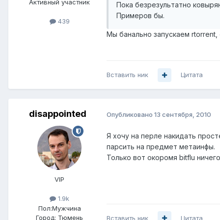
Активный участник
Пока безрезультатно ковыряю
Примеров бы.
439
Мы банально запускаем rtorrent, 
Вставить ник
Цитата
disappointed
Опубликовано
13 сентября, 2010
Я хочу на перле накидать прост
парсить на предмет метаинфы.
Только вот окоромя bitflu ничего
VIP
1.9k
Пол:
Мужчина
Город:
Тюмень
Вставить ник
Цитата