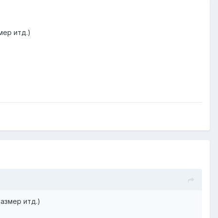
мер итд.)
азмер итд.)