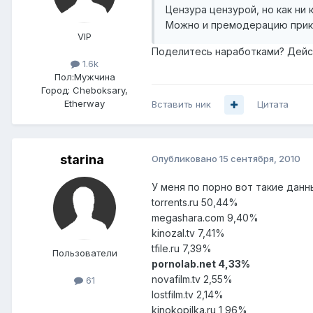
Цензура цензурой, но как ни
Можно и премодерацию прикр
VIP
Поделитесь наработками? Дейс
1.6k
Пол:
Мужчина
Город:
Cheboksary,
Etherway
Вставить ник
Цитата
starina
Опубликовано
15 сентября, 2010
У меня по порно вот такие данн
torrents.ru 50,44%
megashara.com 9,40%
kinozal.tv 7,41%
tfile.ru 7,39%
Пользователи
pornolab.net 4,33%
novafilm.tv 2,55%
61
lostfilm.tv 2,14%
kinokopilka.ru 1,96%