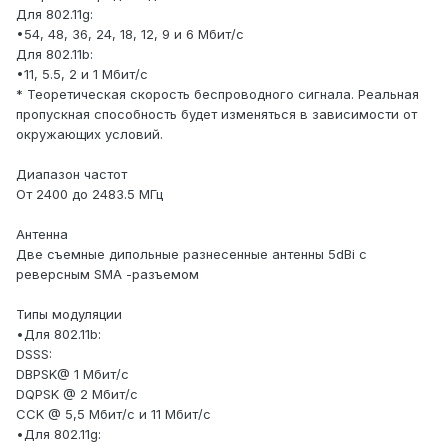
Для 802.11g:
•54, 48, 36, 24, 18, 12, 9 и 6 Мбит/с
Для 802.11b:
•11, 5.5, 2 и 1 Мбит/с
* Теоретическая скорость беспроводного сигнала. Реальная
пропускная способность будет изменяться в зависимости от
окружающих условий.
Диапазон частот
От 2400 до 2483.5 МГц
Антенна
Две съемные дипольные разнесенные антенны 5dBi с
реверсным SMA -разъемом
Типы модуляции
•Для 802.11b:
DSSS:
DBPSK@ 1 Мбит/с
DQPSK @ 2 Мбит/с
CCK @ 5,5 Мбит/с и 11 Мбит/с
•Для 802.11g: