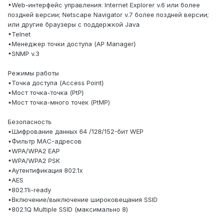
•Web-интерфейс управления: Internet Explorer v.6 или более
поздней версии; Netscape Navigator v.7 более поздней версии;
или другие браузеры с поддержкой Java
•Telnet
•Менеджер точки доступа (AP Manager)
•SNMP v.3
Режимы работы
•Точка доступа (Access Point)
•Мост точка-точка (PtP)
•Мост точка-много точек (PtMP)
Безопасность
•Шифрование данных 64 /128/152-бит WEP
•Фильтр MAC-адресов
•WPA/WPA2 EAP
•WPA/WPA2 PSK
•Аутентификация 802.1x
•AES
•802.11i-ready
•Включение/выключение широковещания SSID
•802.1Q Multiple SSID (максимально 8)