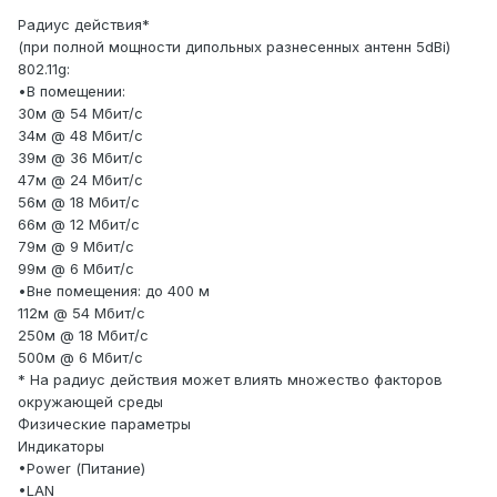
Радиус действия*
(при полной мощности дипольных разнесенных антенн 5dBi)
802.11g:
•В помещении:
30м @ 54 Мбит/с
34м @ 48 Мбит/с
39м @ 36 Мбит/с
47м @ 24 Мбит/с
56м @ 18 Мбит/с
66м @ 12 Мбит/с
79м @ 9 Мбит/с
99м @ 6 Мбит/с
•Вне помещения: до 400 м
112м @ 54 Мбит/с
250м @ 18 Мбит/с
500м @ 6 Мбит/с
* На радиус действия может влиять множество факторов
окружающей среды
Физические параметры
Индикаторы
•Power (Питание)
•LAN